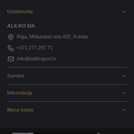
Uzņēmums
ALX-KO SIA
Rīga, Mūkusalas iela 42E, A ieeja
+371 277 297 71
info@balticsport.lv
Service
Informācija
Mans konts