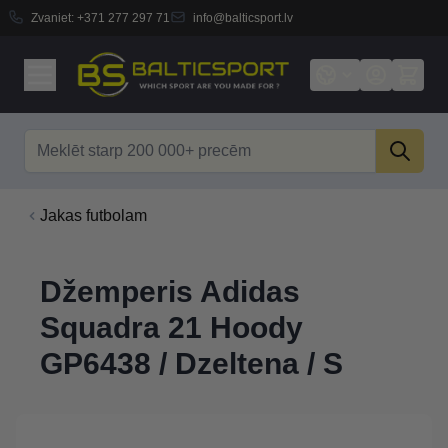
Zvaniet:
+371 277 297 71
info@balticsport.lv
Skip to Content
Search
Jakas futbolam
Džemperis Adidas
Squadra 21 Hoody
GP6438 / Dzeltena / S