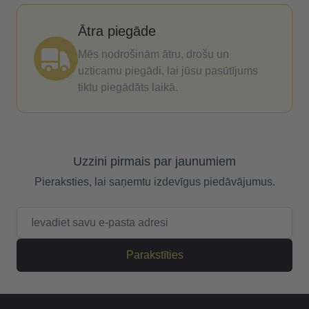
Ātra piegāde
Mēs nodrošinām ātru, drošu un
uzticamu piegādi, lai jūsu pasūtījums
tiktu piegādāts laikā.
Uzzini pirmais par jaunumiem
Pieraksties, lai saņemtu izdevīgus piedāvājumus.
E-pasta adrese
Parakstīties