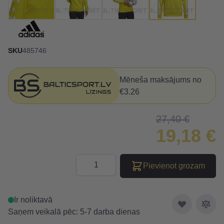
SKU
485746
Mēneša maksājums no
€3.26
27,40 €
19,18 €
Daudzums
Pievienot grozam
Ir noliktavā
Saņem veikalā pēc: 5-7 darba dienas