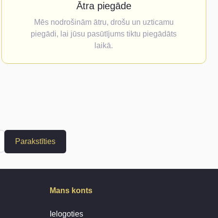
Ātra piegāde
Mēs nodrošinām ātru, drošu un uzticamu
piegādi, lai jūsu pasūtījums tiktu piegādāts
laikā.
Parakstīties
Mans konts
Ielogoties