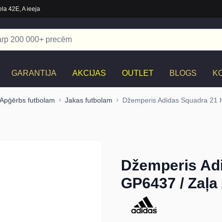
la 42E, A ieeja
GARANTIJA
AKCIJAS
OUTLET
BLOGS
K
Apģērbs futbolam
Jakas futbolam
Džemperis Adidas Squadra 21 
Džemperis Ad
GP6437 / Zaļa 