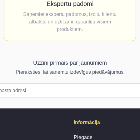
Ekspertu padomi
Saņemiet ekspertu padomus, izcilu klientu
atbalstu un uzticamu garantiju visiem
produktiem.
Uzzini pirmais par jaunumiem
Pieraksties, lai saņemtu izdevīgus piedāvājumus.
Informācija
Piegāde