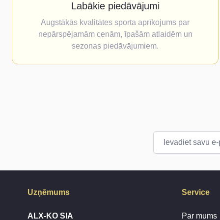
Labākie piedāvājumi
Augstākās kvalitātes sporta aprīkojums par
nepārspējamām cenām, īpašām atlaidēm un
sezonas piedāvājumiem.
E-pasta adrese
Uzņēmums
Service
ALX-KO SIA
Par mums