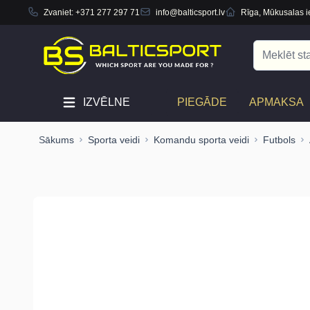
Zvaniet:
+371 277 297 71
info@balticsport.lv
Rīga, Mūkusalas ie
Skip to Content
Search
IZVĒLNE
PIEGĀDE
APMAKSA
Sākums
Sporta veidi
Komandu sporta veidi
Futbols