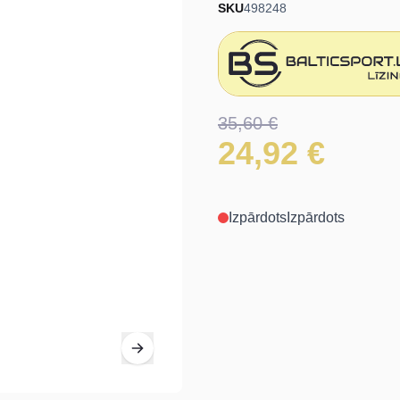
SKU
498248
35,60 €
24,92 €
Izpārdots
Izpārdots