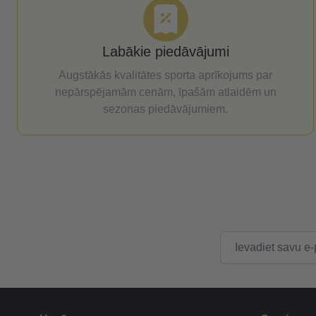
Labākie piedāvājumi
Augstākās kvalitātes sporta aprīkojums par
nepārspējamām cenām, īpašām atlaidēm un
sezonas piedāvājumiem.
E-pasta adrese