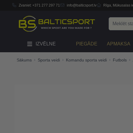
Zvaniet:
+371 277 297 71
info@balticsport.lv
Rīga, Mūkusalas ie
Skip to Content
Search
IZVĒLNE
PIEGĀDE
APMAKSA
Sākums
Sporta veidi
Komandu sporta veidi
Futbols