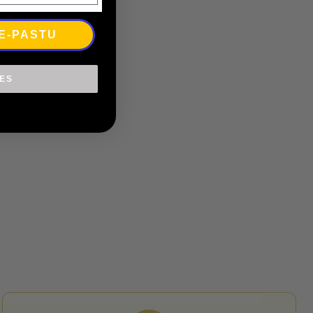
 E-PASTU
IES