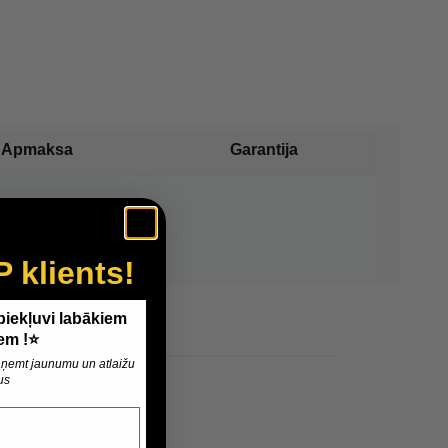
Apmaksa
Garantija
P klients!
 piekļuvi labākiem
em !⭐
 saņemt jaunumu un atlaižu
us