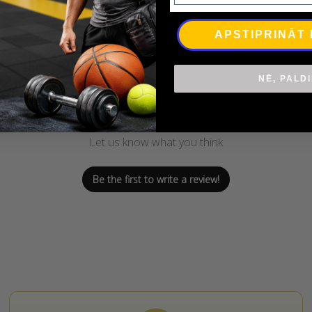
APSTIPRINĀT
NĒ, PALD
We’re looking for stars!
Let us know what you think
Be the first to write a review!