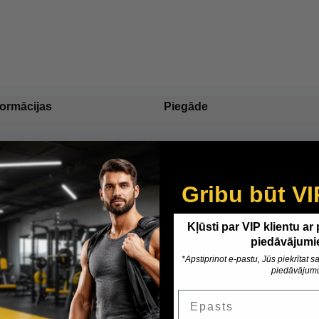
formācijas
Piegāde
Gribu būt VI
Kļūsti par VIP klientu ar
piedāvājumi
*Apstiprinot e-pastu, Jūs piekrītat
piedāvājum
Epasts
Customer Reviews