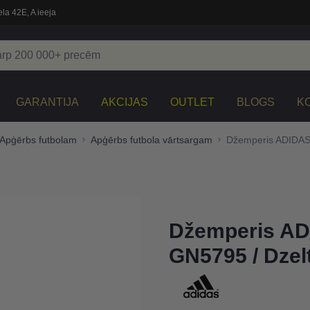
la 42E, A ieeja
GARANTIJA
AKCIJAS
OUTLET
BLOGS
K
Apģērbs futbolam
Apģērbs futbola vārtsargam
Džemperis ADIDAS
Džemperis A
GN5795 / Dzel