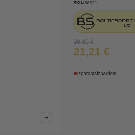
SKU
486679
30,30 €
21,21 €
Izpārdots
Izpārdots