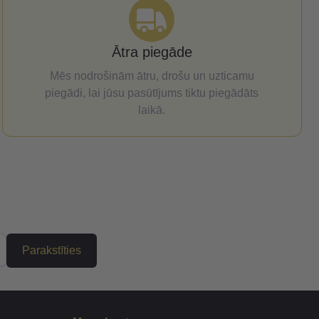
Ātra piegāde
Mēs nodrošinām ātru, drošu un uzticamu
piegādi, lai jūsu pasūtījums tiktu piegādāts
laikā.
Parakstīties