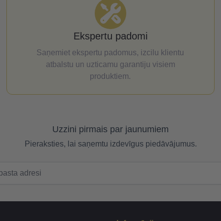
Ekspertu padomi
Saņemiet ekspertu padomus, izcilu klientu
atbalstu un uzticamu garantiju visiem
produktiem.
Uzzini pirmais par jaunumiem
Pieraksties, lai saņemtu izdevīgus piedāvājumus.