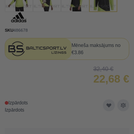
SKU
486678
Mēneša maksājums no
€3.86
32,40 €
22,68 €
Izpārdots
Izpārdots