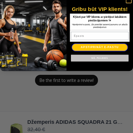
Gribu būt VIP klients!
Customer Reviews
Kļūsti par VIP klientu ar piekļuvi labākiem
piedāvājumiem !⭐
*Apstiprinot e-pastu, Jūs piekrītat saņemt jaunumu un atlaižu
piedāvājumus
Epasts
APSTIPRINĀT E-PASTU
We’re looking for stars!
NĒ, PALDIES
Let us know what you think
Be the first to write a review!
Džemperis ADIDAS SQUADRA 21 GK JSY GN5795 / Dzeltena / S
32,40 €