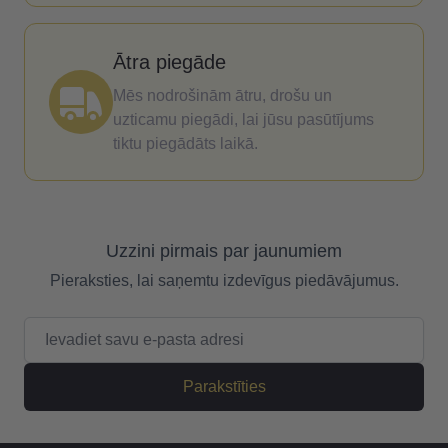
Ātra piegāde
Mēs nodrošinām ātru, drošu un
uzticamu piegādi, lai jūsu pasūtījums
tiktu piegādāts laikā.
Uzzini pirmais par jaunumiem
Pieraksties, lai saņemtu izdevīgus piedāvājumus.
E-pasta adrese
Parakstīties