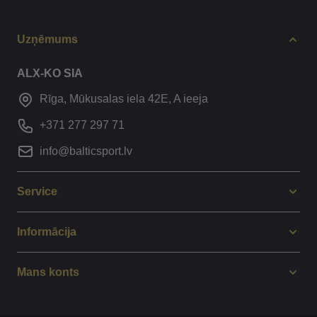
Uzņēmums
ALX-KO SIA
Rīga, Mūkusalas iela 42E, A ieeja
+371 277 297 71
info@balticsport.lv
Service
Informācija
Mans konts