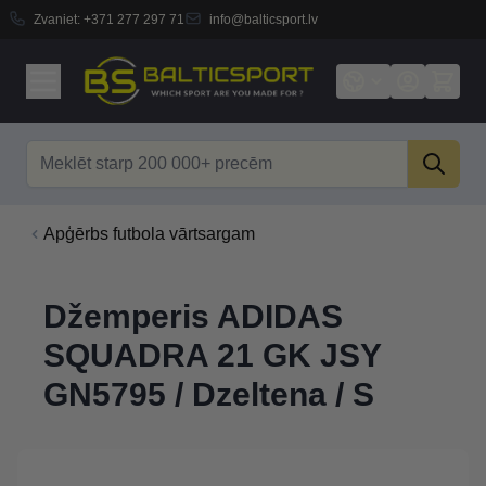
Zvaniet:
+371 277 297 71
info@balticsport.lv
Skip to Content
Search
Apģērbs futbola vārtsargam
Džemperis ADIDAS
SQUADRA 21 GK JSY
GN5795 / Dzeltena / S