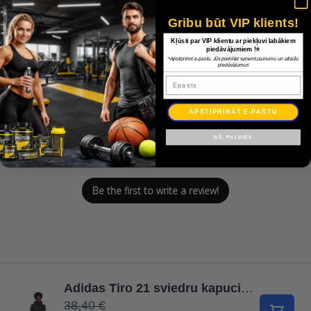
Gribu būt VIP klients!
Customer Reviews
Kļūsti par VIP klientu ar piekļuvi labākiem
piedāvājumiem !⭐
*Apstiprinot e-pastu, Jūs piekrītat saņemt jaunumu un atlaižu
piedāvājumus
Epasts
APSTIPRINĀT E-PASTU
We’re looking for stars!
NĒ, PALDIES
Let us know what you think
Be the first to write a review!
Adidas Tiro 21 sviedru kapuci GM7329 / Jūras zila / XS
38,40 €