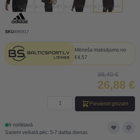
SKU
486917
Mēneša maksājums no
€4.57
38,40 €
26,88 €
Daudzums
Pievienot grozam
Ir noliktavā
Saņem veikalā pēc: 5-7 darba dienas