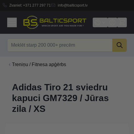
Zvaniet:
+371 277 297 71
info@balticsport.lv
Skip to Content
Search
Treniņu / Fitnesa apģērbs
Adidas Tiro 21 sviedru
kapuci GM7329 / Jūras
zila / XS