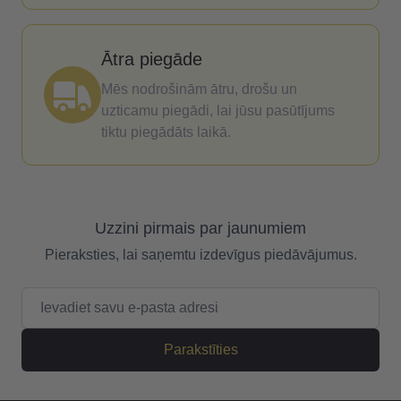
Ātra piegāde
Mēs nodrošinām ātru, drošu un
uzticamu piegādi, lai jūsu pasūtījums
tiktu piegādāts laikā.
Uzzini pirmais par jaunumiem
Pieraksties, lai saņemtu izdevīgus piedāvājumus.
E-pasta adrese
Parakstīties