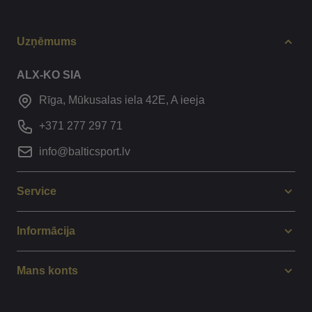
Uzņēmums
ALX-KO SIA
Rīga, Mūkusalas iela 42E, A ieeja
+371 277 297 71
info@balticsport.lv
Service
Informācija
Mans konts