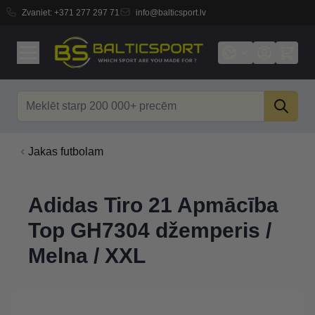
Zvaniet:
+371 277 297 71
info@balticsport.lv
Skip to Content
Search
Jakas futbolam
Adidas Tiro 21 Apmācība
Top GH7304 džemperis /
Melna / XXL