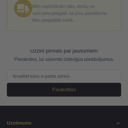
Mēs nodrošinām ātru, drošu un
uzticamu piegādi, lai jūsu pasūtījums
tiktu piegādāts laikā.
Uzzini pirmais par jaunumiem
Pieraksties, lai saņemtu izdevīgus piedāvājumus.
E-pasta adrese
Parakstīties
Uzņēmums