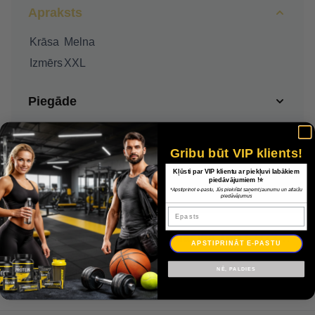
Apraksts
Krāsa
Melna
Izmērs
XXL
Piegāde
Apmaksa
Gribu būt VIP klients!
Garantija
Kļūsti par VIP klientu ar piekļuvi labākiem
piedāvājumiem !⭐
*Apstiprinot e-pastu, Jūs piekrītat saņemt jaunumu un atlaižu
piedāvājumus
Epasts
Adidas Tiro 21 Apmācība Top GH7304 džemperis / Melna / XXL
APSTIPRINĀT E-PASTU
31,00 €
NĒ, PALDIES
21,70 €