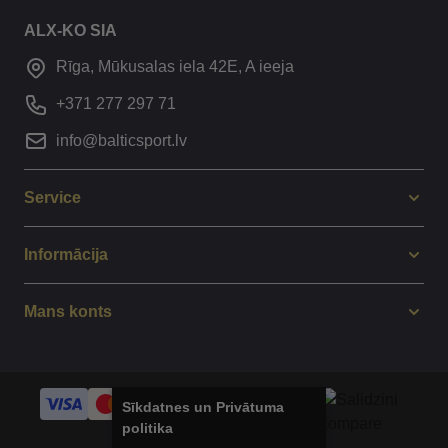
ALX-KO SIA
Rīga, Mūkusalas iela 42E, A ieeja
+371 277 297 71
info@balticsport.lv
Service
Informācija
Mans konts
Sīkdatnes un Privātuma
politika