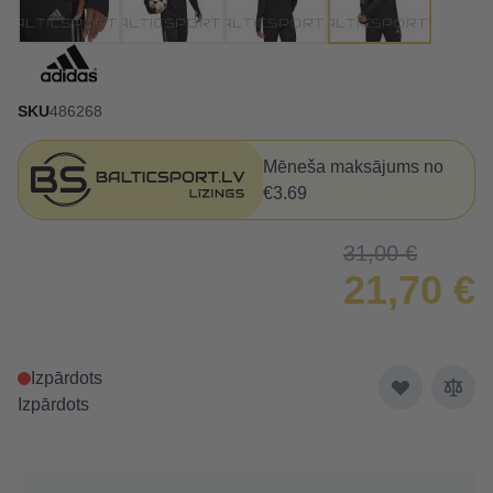
SKU
486268
Mēneša maksājums no
€3.69
31,00 €
21,70 €
Izpārdots
Izpārdots