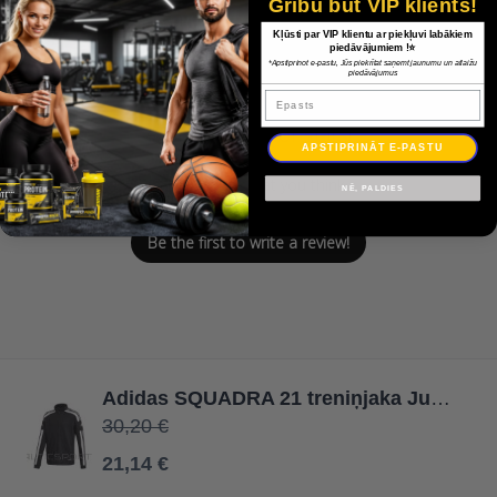
Customer Reviews
Gribu būt VIP klients!
Kļūsti par VIP klientu ar piekļuvi labākiem
piedāvājumiem !⭐
*Apstiprinot e-pastu, Jūs piekrītat saņemt jaunumu un atlaižu
piedāvājumus
Epasts
We’re looking for stars!
APSTIPRINĀT E-PASTU
Let us know what you think
NĒ, PALDIES
Be the first to write a review!
Adidas SQUADRA 21 treniņjaka Junior GK9542 / Melna / 116 cm
30,20 €
21,14 €