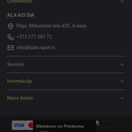
Uzņēmums
ALX-KO SIA
Rīga, Mūkusalas iela 42E, A ieeja
+371 277 297 71
info@balticsport.lv
Service
Informācija
Mans konts
Sīkdatnes un Privātuma