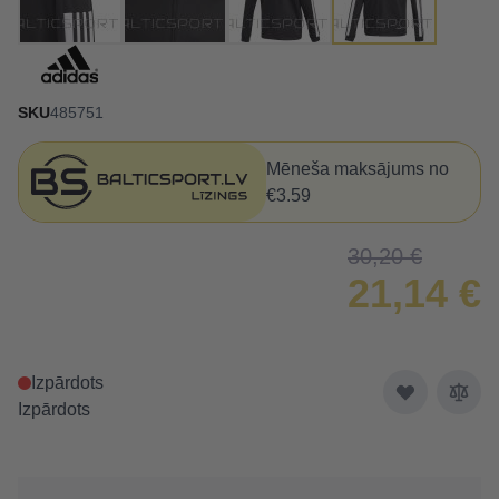
SKU
485751
Mēneša maksājums no
€3.59
30,20 €
21,14 €
Izpārdots
Izpārdots