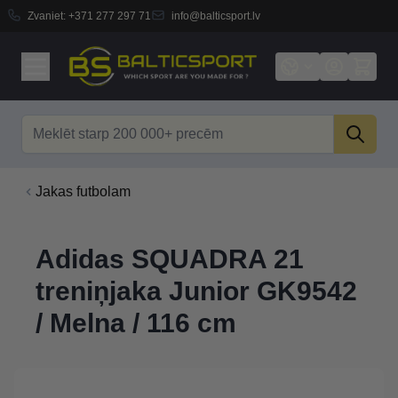
Zvaniet:
+371 277 297 71
info@balticsport.lv
Skip to Content
Search
Jakas futbolam
Adidas SQUADRA 21
treniņjaka Junior GK9542
/ Melna / 116 cm