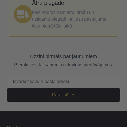
Ātra piegāde
Mēs nodrošinām ātru, drošu un
uzticamu piegādi, lai jūsu pasūtījums
tiktu piegādāts laikā.
Uzzini pirmais par jaunumiem
Pieraksties, lai saņemtu izdevīgus piedāvājumus.
E-pasta adrese
Parakstīties