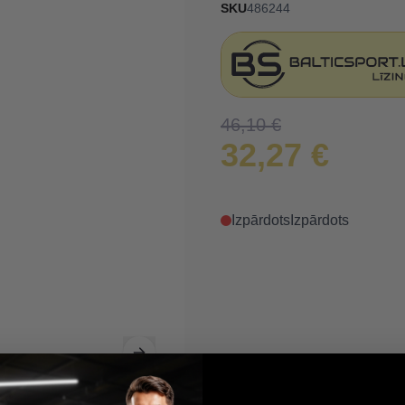
SKU
486244
46,10 €
32,27 €
Izpārdots
Izpārdots