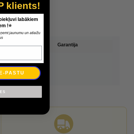
P klients!
 piekļuvi labākiem
em !⭐
 saņemt jaunumu un atlaižu
us
Garantija
 E-PASTU
IES