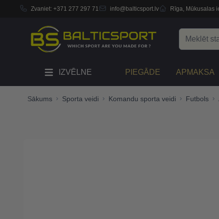
Zvaniet:
+371 277 297 71
info@balticsport.lv
Rīga, Mūkusalas ie
Skip to Content
Search
IZVĒLNE
PIEGĀDE
APMAKSA
Sākums
Sporta veidi
Komandu sporta veidi
Futbols