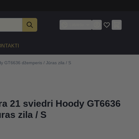
Latviešu
ONTAKTI
y GT6636 džemperis / Jūras zila / S
a 21 sviedri Hoody GT6636
ras zila / S