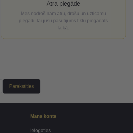
Ātra piegāde
Mēs nodrošinām ātru, drošu un uzticamu
piegādi, lai jūsu pasūtījums tiktu piegādāts
laikā.
Parakstīties
Mans konts
Ielogoties