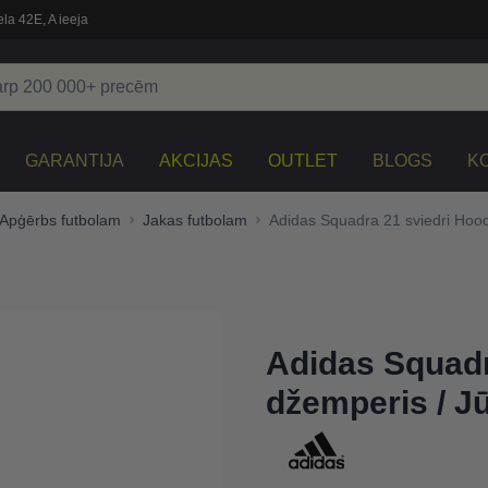
la 42E, A ieeja
GARANTIJA
AKCIJAS
OUTLET
BLOGS
K
Apģērbs futbolam
Jakas futbolam
Adidas Squadra 21 sviedri Hood
Adidas Squadr
džemperis / Jū