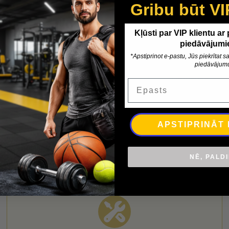
Gribu būt VI
Kļūsti par VIP klientu ar
piedāvājumi
*Apstiprinot e-pastu, Jūs piekrītat
piedāvājum
Piegāde
Apmaksa
Epasts
APSTIPRINĀT
NĒ, PALD