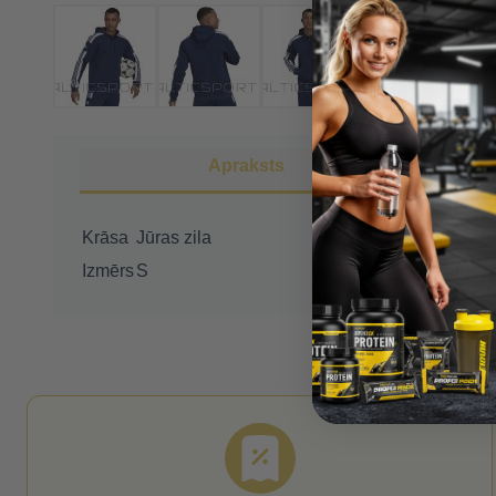
Apraksts
Krāsa
Jūras zila
Izmērs
S