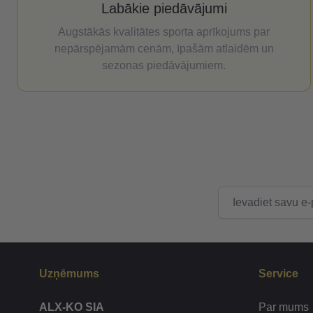
Labākie piedāvājumi
Augstākās kvalitātes sporta aprīkojums par
nepārspējamām cenām, īpašām atlaidēm un
sezonas piedāvājumiem.
E-pasta adrese
Uzņēmums
Service
ALX-KO SIA
Par mums