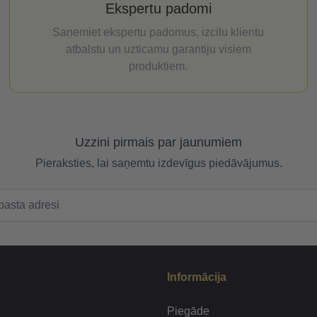
Ekspertu padomi
Saņemiet ekspertu padomus, izcilu klientu
atbalstu un uzticamu garantiju visiem
produktiem.
Uzzini pirmais par jaunumiem
Pieraksties, lai saņemtu izdevīgus piedāvājumus.
Informācija
Piegāde