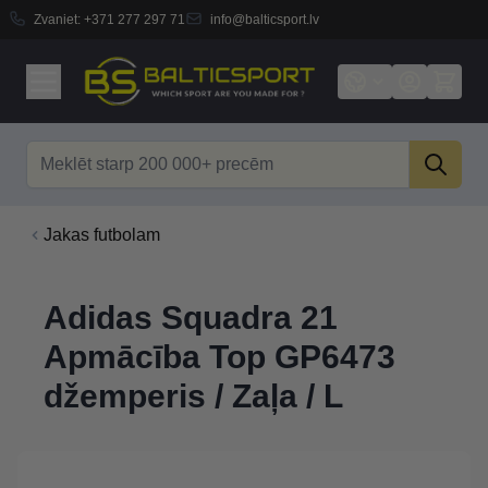
Zvaniet:
+371 277 297 71
info@balticsport.lv
Skip to Content
Search
Jakas futbolam
Adidas Squadra 21
Apmācība Top GP6473
džemperis / Zaļa / L