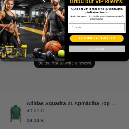
Customer Reviews
Gribu būt VIP klients!
Kļūsti par VIP klientu ar piekļuvi labākiem
piedāvājumiem !⭐
*Apstiprinot e-pastu, Jūs piekrītat saņemt jaunumu un atlaižu
piedāvājumus
Epasts
We’re looking for stars!
APSTIPRINĀT E-PASTU
Let us know what you think
NĒ, PALDIES
Be the first to write a review!
Adidas Squadra 21 Apmācība Top GP6473 džemperis / Zaļa / L
40,20 €
28,14 €