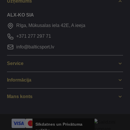
Uzņēmums
ALX-KO SIA
Rīga, Mūkusalas iela 42E, A ieeja
+371 277 297 71
info@balticsport.lv
Service
Informācija
Mans konts
Sīkdatnes un Privātuma