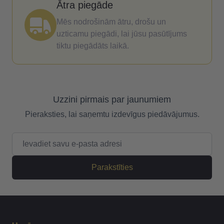
Ātra piegāde
Mēs nodrošinām ātru, drošu un
uzticamu piegādi, lai jūsu pasūtījums
tiktu piegādāts laikā.
Uzzini pirmais par jaunumiem
Pieraksties, lai saņemtu izdevīgus piedāvājumus.
E-pasta adrese
Parakstīties