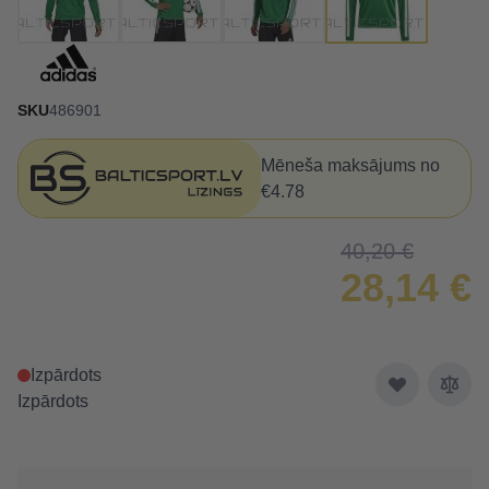
SKU
486901
Mēneša maksājums no
€4.78
40,20 €
28,14 €
Izpārdots
Izpārdots