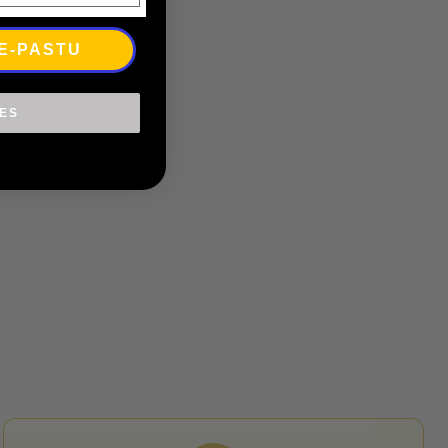
 E-PASTU
IES