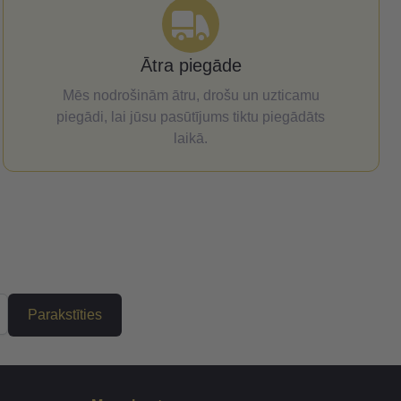
Ātra piegāde
Mēs nodrošinām ātru, drošu un uzticamu
piegādi, lai jūsu pasūtījums tiktu piegādāts
laikā.
Parakstīties