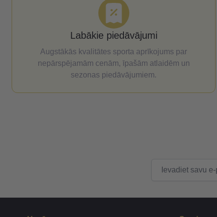
Labākie piedāvājumi
Augstākās kvalitātes sporta aprīkojums par
nepārspējamām cenām, īpašām atlaidēm un
sezonas piedāvājumiem.
E-pasta adrese