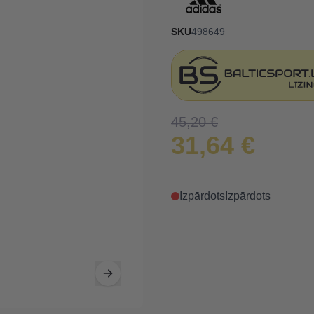
SKU
498649
45,20 €
31,64 €
Izpārdots
Izpārdots