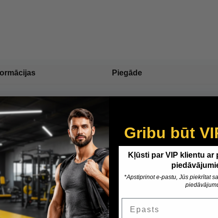
formācijas
Piegāde
Gribu būt VI
Kļūsti par VIP klientu ar
piedāvājumi
*Apstiprinot e-pastu, Jūs piekrītat
piedāvājum
Epasts
Customer Reviews