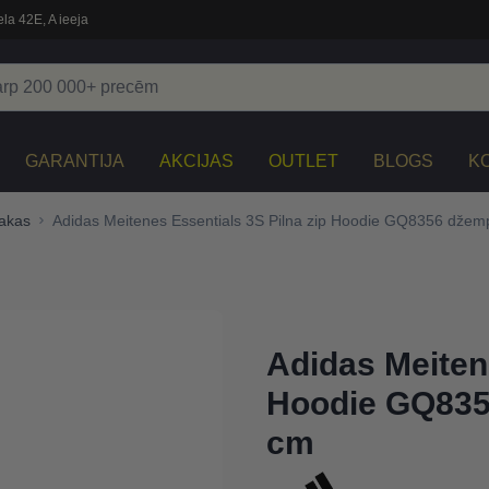
la 42E, A ieeja
GARANTIJA
AKCIJAS
OUTLET
BLOGS
K
jakas
Adidas Meitenes Essentials 3S Pilna zip Hoodie GQ8356 džemp
Adidas Meitene
Hoodie GQ8356
cm