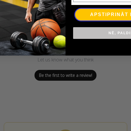
APSTIPRINĀT
NĒ, PALD
We’re looking for stars!
Let us know what you think
Be the first to write a review!