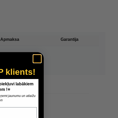
Apmaksa
Garantija
P klients!
 piekļuvi labākiem
em !⭐
 saņemt jaunumu un atlaižu
us