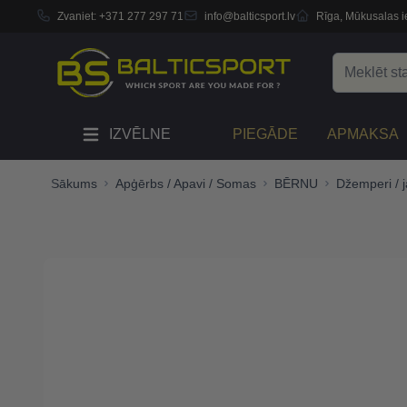
Zvaniet:
+371 277 297 71
info@balticsport.lv
Rīga, Mūkusalas ie
Skip to Content
Search
IZVĒLNE
PIEGĀDE
APMAKSA
Sākums
Apģērbs / Apavi / Somas
BĒRNU
Džemperi / 