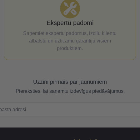
Ekspertu padomi
Saņemiet ekspertu padomus, izcilu klientu
atbalstu un uzticamu garantiju visiem
produktiem.
Uzzini pirmais par jaunumiem
Pieraksties, lai saņemtu izdevīgus piedāvājumus.