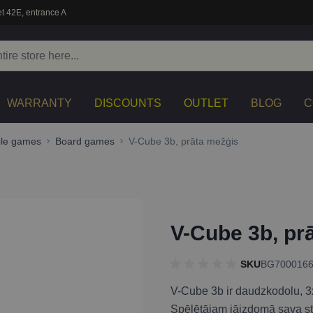
t 42E, entrance A
WARRANTY
DISCOUNTS
OUTLET
BLOG
C
ble games
Board games
V-Cube 3b, prāta mežģis
V-Cube 3b, pr
SKU
BG700016
V-Cube 3b ir daudzkodolu, 3x
Spēlētājam jāizdomā sava stra