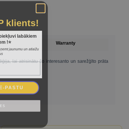
P klients!
 piekļuvi labākiem
em !⭐
Warranty
 saņemt jaunumu un atlaižu
us
ija, lai atrisinātu šo interesanto un sarežģīto prāta
 E-PASTU
IES