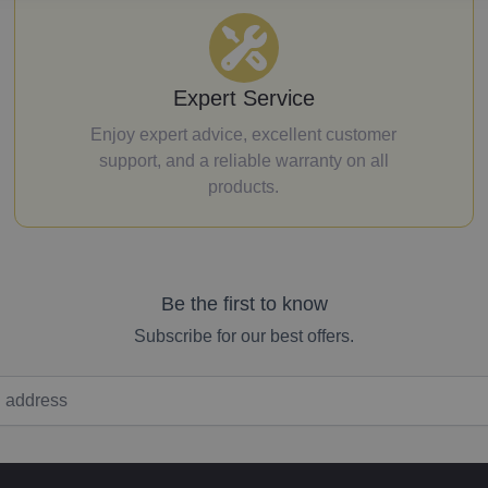
Expert Service
Enjoy expert advice, excellent customer
support, and a reliable warranty on all
products.
Be the first to know
Subscribe for our best offers.