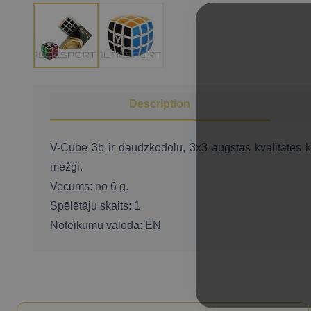
Description
V-Cube 3b ir daudzkodolu, 3x3 augstas kvalitātes kub
mežģi.
Vecums: no 6 g.
Spēlētāju skaits: 1
Noteikumu valoda: EN