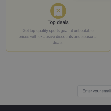
Top deals
Get top-quality sports gear at unbeatable
prices with exclusive discounts and seasonal
deals.
Email Address