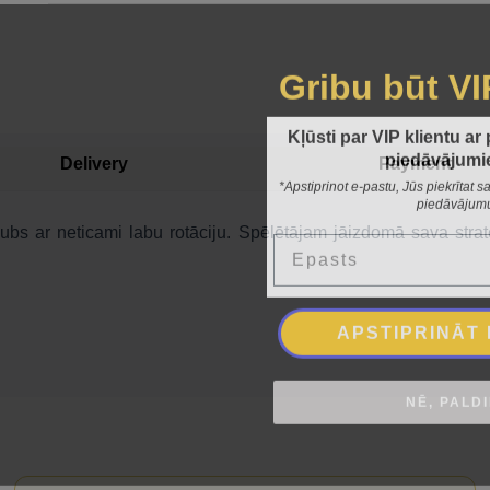
Gribu būt VI
Kļūsti par VIP klientu ar
piedāvājumi
Delivery
Payment
*Apstiprinot e-pastu, Jūs piekrītat
piedāvājum
Epasts
s ar neticami labu rotāciju. Spēlētājam jāizdomā sava stratēģ
APSTIPRINĀT
NĒ, PALD