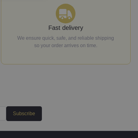
Fast delivery
We ensure quick, safe, and reliable shipping
so your order arrives on time.
Subscribe