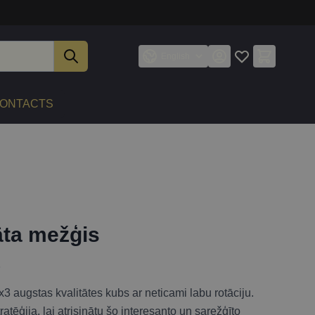
English
ONTACTS
āta mežģis
6
3 augstas kvalitātes kubs ar neticami labu rotāciju.
tēģija, lai atrisinātu šo interesanto un sarežģīto