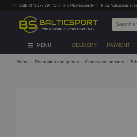
Call:
+371 277 297 71
info@balticsport.lv
Riga, Mūkusalas stree
Skip to Content
Search
MENU
DELIVERY
PAYMENT
Home
Recreation and games
Games and sensory
Ta