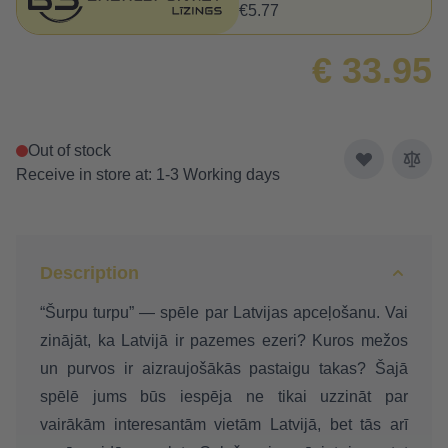
€5.77
€ 33.95
Out of stock
Receive in store at: 1-3 Working days
Description
“Šurpu turpu” — spēle par Latvijas apceļošanu. Vai
zinājāt, ka Latvijā ir pazemes ezeri? Kuros mežos
un purvos ir aizraujošākās pastaigu takas? Šajā
spēlē jums būs iespēja ne tikai uzzināt par
vairākām interesantām vietām Latvijā, bet tās arī