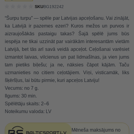
SKU
BG192242
“Šurpu turpu” — spēle par Latvijas apceļošanu. Vai zinājāt,
ka Latvijā ir pazemes ezeri? Kuros mežos un purvos ir
aizraujošākās pastaigu takas? Šajā spēlē jums būs
iespēja ne tikai uzzināt par vairākām interesantām vietām
Latvijā, bet tās arī savā veidā apceļot. Ceļošanai varēsiet
izmantot laivas, vilcienus un pat lidmašīnas, ja vien jums
tam pietiks biļešu; ja ne, nāksies čāpot kājām. Taču
uzmanieties no citiem ceļotājiem. Viņi, visticamāk, liks
šķēršļus, lai būtu pirmie, kuri apceļos Latviju!
Vecums: no 7 g.
Ilgums: 30 min.
Spēlētāju skaits: 2–6
Noteikumu valoda: LV
Mēneša maksājums no