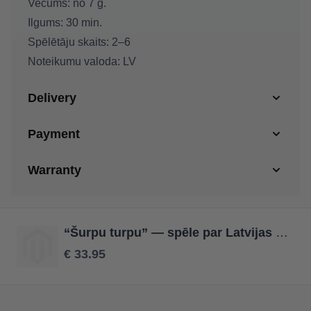
Vecums: no 7 g.
Ilgums: 30 min.
Spēlētāju skaits: 2–6
Noteikumu valoda: LV
Delivery
Payment
Warranty
“Šurpu turpu” — spēle par Latvijas apceļošanu
€ 33.95