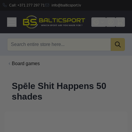
Call:
+371 277 297 71
info@balticsport.lv
Skip to Content
Search
Board games
Spēle Shit Happens 50
shades