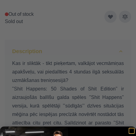
Out of stock
Sold out
Description
Kas ir sliktāk - tikt pieķertam, valkājot vecmāmiņas
apakšveļu, vai piedalīties 4 stundas ilgā seksuālās
uzmākšanas treniņsesijā?
"Shit Happens: 50 Shades of Shit Edition" ir
aizraujošās ballīšu galda spēles "Shit Happens"
versija, kurā spēlētāji ’’sūdīgās’’ dzīves situācijas
mēģina pēc iespējas precīzāk novērtēt nostādot tās
attiecība citu pret citu. Salīdzinot ar parasto "Shit
Happens" izdevumu, šajā versijā situācijas ir