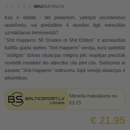
SKU
BG8765276
Kas ir sliktāk - tikt pieķertam, valkājot vecmāmiņas
apakšveļu, vai piedalīties 4 stundas ilgā seksuālās
uzmākšanas treniņsesijā?
"Shit Happens: 50 Shades of Shit Edition" ir aizraujošās
ballīšu galda spēles "Shit Happens" versija, kurā spēlētāji
’’sūdīgās’’ dzīves situācijas mēģina pēc iespējas precīzāk
novērtēt nostādot tās attiecība citu pret citu. Salīdzinot ar
parasto "Shit Happens" izdevumu, šajā versijā situācijas ir
pikantākas.
Mēneša maksājums no
€3.73
€ 21.95