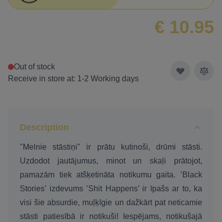
€ 10.95
Out of stock
Receive in store at: 1-2 Working days
Description
"Melnie stāstiņi" ir prātu kutinoši, drūmi stāsti.
Uzdodot jautājumus, minot un skaļi prātojot,
pamazām tiek atšķetināta notikumu gaita. ’Black
Stories’ izdevums ’Shit Happens’ ir īpašs ar to, ka
visi šie absurdie, muļķīgie un dažkārt pat neticamie
stāsti patiesībā ir notikuši! Iespējams, notikušajā