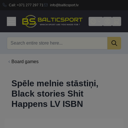
Call:
+371 277 297 71
info@balticsport.lv
Skip to Content
Search
Board games
Spēle melnie stāstiņi,
Black stories Shit
Happens LV ISBN