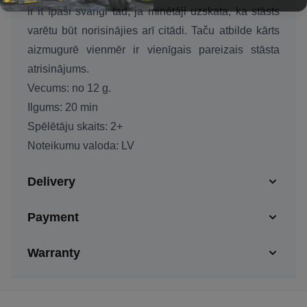
ir it īpaši svarīgi tad, ja minētāji uzskata, ka stāsts
varētu būt norisinājies arī citādi. Taču atbilde kārts
aizmugurē vienmēr ir vienīgais pareizais stāsta
atrisinājums.
Vecums:
no 12 g.
Ilgums:
20 min
Spēlētāju skaits:
2+
Noteikumu valoda:
LV
Delivery
Payment
Warranty