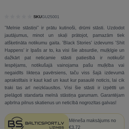
SKU
GU25001
"Melnie stāstiņi" ir prātu kutinoši, drūmi stāsti. Uzdodot
jautājumus, minot un skaļi prātojot, pamazām tiek
atšķetināta notikumu gaita. ’Black Stories’ izdevums ’Shit
Happens’ ir īpašs ar to, ka visi šie absurdie, muļķīgie un
dažkārt pat neticamie stāsti patiesībā ir notikuši!
Iespējams, notikušajā vainojama pašu muļķība vai
negaidīts likteņa pavērsiens, taču viss šajā izdevumā
aprakstītais ir kaut kad un kaut kur pasaulē noticis, lai cik
traki tas arī neizklausītos. Visi šie stāsti ir izpētīti un
pielāgoti standarta melnā stāstiņa garumam. Garantējam
apbrīna pilnus skatienus un neticībā nogrozītas galvas!
Mēneša maksājums no
€3.72