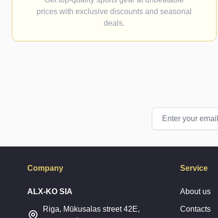
prices with exclusive discounts and seasonal
deals.
Email Address
Company
Service
ALX-KO SIA
About us
Riga, Mūkusalas street 42E,
Contacts