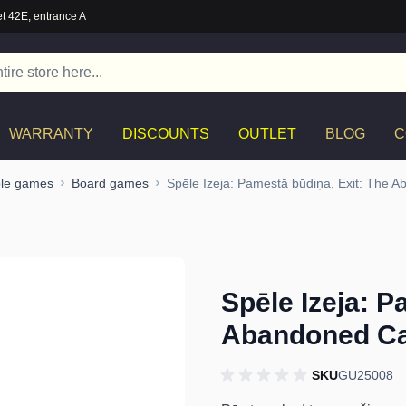
t 42E, entrance A
WARRANTY
DISCOUNTS
OUTLET
BLOG
C
ble games
Board games
Spēle Izeja: Pamestā būdiņa, Exit: The 
Spēle Izeja: P
Abandoned Ca
SKU
GU25008