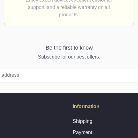
support, and a reliable warranty on all
products.
Be the first to know
Subscribe for our best offers.
Information
Shipping
Payment