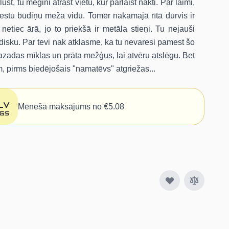
t, tu mēgini atrast vietu, kur parlaist nakti. Par laimi,
mestu būdiņu meža vidū. Tomēr nakamajā rītā durvis ir
 netiec ārā, jo to priekšā ir metāla stieņi. Tu nejauši
isku. Par tevi nak atklasme, ka tu nevaresi pamest šo
azadas mīklas un prāta mežģus, lai atvēru atslēgu. Bet
m, pirms biedējošais "namatēvs" atgriežas...
Mēneša maksājums no €5.08