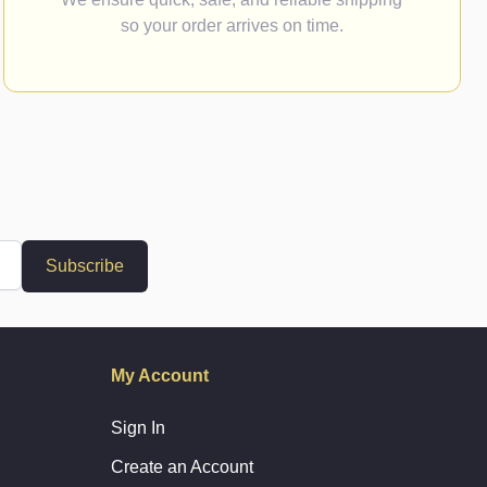
so your order arrives on time.
Subscribe
My Account
Sign In
Create an Account