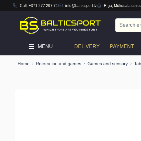
Call:
+371 277 297 71
info@balticsport.lv
Riga, Mūkusalas stree
Skip to Content
Search
MENU
DELIVERY
PAYMENT
Home
Recreation and games
Games and sensory
Ta