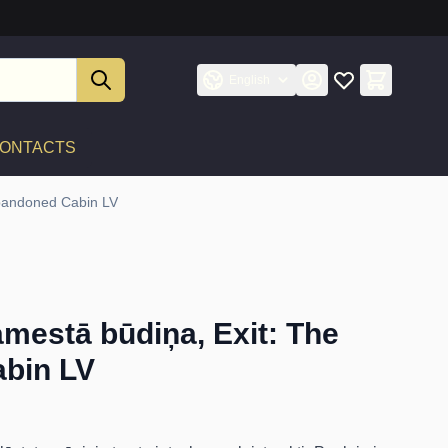
English
ONTACTS
Abandoned Cabin LV
amestā būdiņa, Exit: The
bin LV