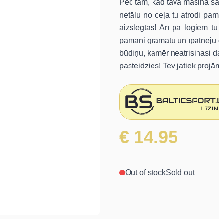
Pēc tam, kad tava mašina salūs
netālu no ceļa tu atrodi pa
aizslēgtas! Arī pa logiem tu
pamani gramatu un īpatnēju d
būdiņu, kamēr neatrisinasi d
pasteidzies! Tev jatiek projā
€ 14.95
Out of stock
Sold out