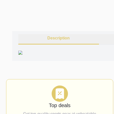
Description
Top deals
Get top-quality sports gear at unbeatable