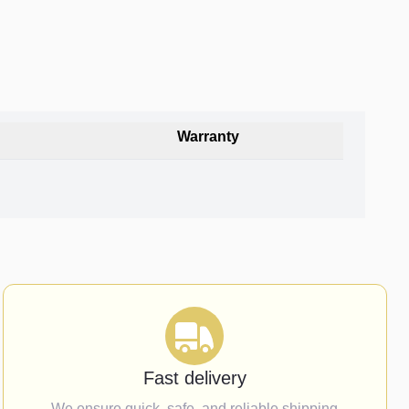
Warranty
Fast delivery
We ensure quick, safe, and reliable shipping