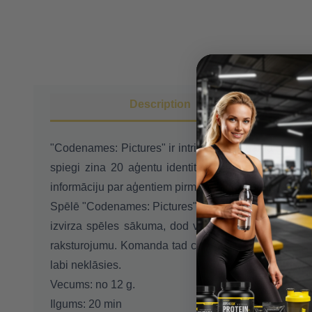
Description
"Codenames: Pictures" ir intrigas pilna galda spēle b
spiegi zina 20 aģentu identitātes. Viņu komandas 
informāciju par aģentiem pirms to izdara pretinieku
Spēlē "Codenames: Pictures" divas komandas sacenša
izvirza spēles sākuma, dod viena vārda norādījumu,
raksturojumu. Komanda tad cenšas uzminēt savus aģe
labi neklāsies.
Vecums:
no 12 g.
Ilgums:
20 min