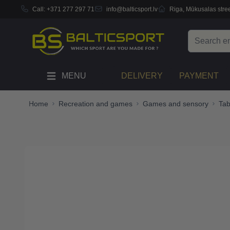
Call:
+371 277 297 71
info@balticsport.lv
Riga, Mūkusalas stree
Skip to Content
Search
MENU
DELIVERY
PAYMENT
Home
Recreation and games
Games and sensory
Ta