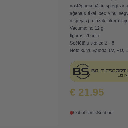
noslēpumainākie spiegi zina
aģentus tikai pēc viņu seg
iespējas precīzāk informācij
Vecums: no 12 g.
Ilgums: 20 min
Spēlētāju skaits: 2 – 8
Noteikumu valoda: LV, RU, L
€ 21.95
Out of stock
Sold out