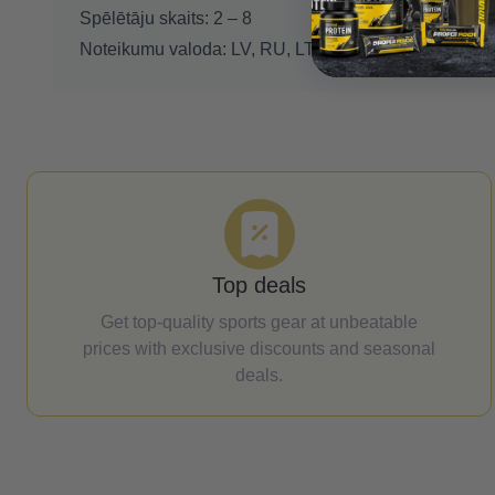
Spēlētāju skaits:
2 – 8
Noteikumu valoda:
LV, RU, LT, EE, vai EN
Top deals
Get top-quality sports gear at unbeatable
prices with exclusive discounts and seasonal
deals.