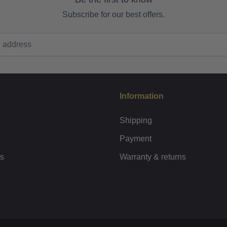
Subscribe for our best offers.
Information
Shipping
Payment
rs
Warranty & returns