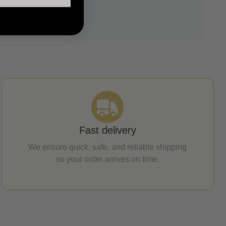
Fast delivery
We ensure quick, safe, and reliable shipping
so your order arrives on time.