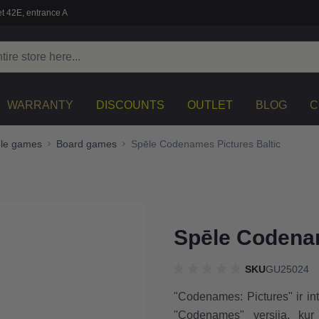
t 42E, entrance A
WARRANTY
DISCOUNTS
OUTLET
BLOG
C
ble games
Board games
Spēle Codenames Pictures Baltic
Spēle Codenam
SKU
GU25024
"Codenames: Pictures" ir in
"Codenames" versija, kur 