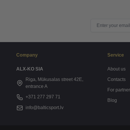
Email Address
Company
Service
ALX-KO SIA
About us
Riga, Mūkusalas street 42E,
Contacts
entrance A
For partne
+371 277 297 71
Blog
info@balticsport.lv