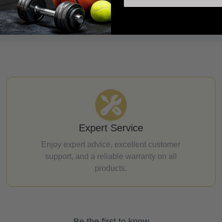
Expert Service
Enjoy expert advice, excellent customer
support, and a reliable warranty on all
products.
Be the first to know