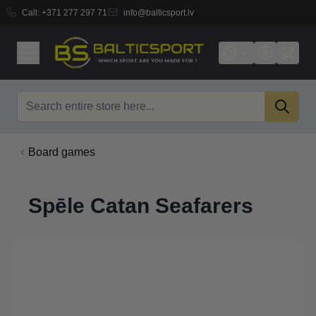
Call:
+371 277 297 71
info@balticsport.lv
Skip to Content
Search
Board games
Spēle Catan Seafarers