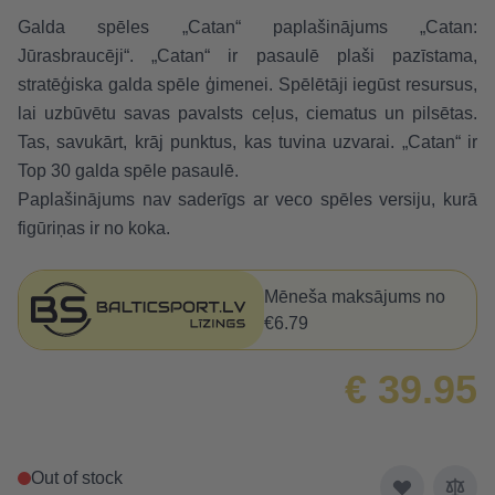
Galda spēles „Catan“ paplašinājums „Catan:
Jūrasbraucēji“. „Catan“ ir pasaulē plaši pazīstama,
stratēģiska galda spēle ģimenei. Spēlētāji iegūst resursus,
lai uzbūvētu savas pavalsts ceļus, ciematus un pilsētas.
Tas, savukārt, krāj punktus, kas tuvina uzvarai. „Catan“ ir
Top 30 galda spēle pasaulē.
Paplašinājums nav saderīgs ar veco spēles versiju, kurā
figūriņas ir no koka.
Mēneša maksājums no
€6.79
€ 39.95
Out of stock