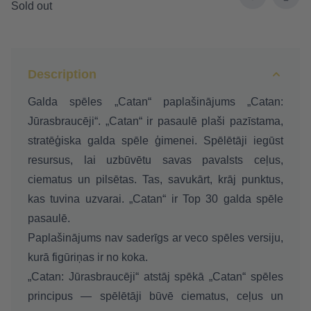
Sold out
Description
Galda spēles „Catan“ paplašinājums „Catan:
Jūrasbraucēji“.
„
Catan“ ir pasaulē plaši pazīstama,
stratēģiska galda spēle ģimenei. Spēlētāji iegūst
resursus, lai uzbūvētu savas pavalsts ceļus,
ciematus un pilsētas. Tas, savukārt, krāj punktus,
kas tuvina uzvarai. „Catan“ ir Top 30 galda spēle
pasaulē.
Paplašinājums nav saderīgs ar veco spēles versiju,
kurā figūriņas ir no koka.
„Catan: Jūrasbraucēji“ atstāj spēkā „Catan“ spēles
principus — spēlētāji būvē ciematus, ceļus un