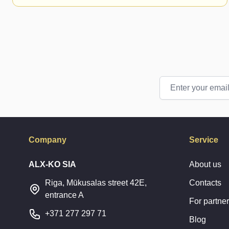
Email Address
Company
Service
ALX-KO SIA
About us
Riga, Mūkusalas street 42E,
Contacts
entrance A
For partne
+371 277 297 71
Blog