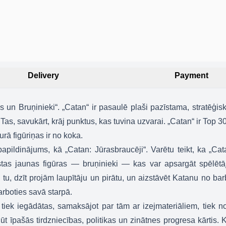
Delivery
Payment
 un Bruņinieki“.
„
Catan“ ir pasaulē plaši pazīstama, stratēģisk
Tas, savukārt, krāj punktus, kas tuvina uzvarai. „Catan“ ir Top 
rā figūriņas ir no koka.
a papildinājums, kā „Catan: Jūrasbraucēji“. Varētu teikt, ka „Ca
stas jaunas figūras — bruņinieki — kas var apsargāt spēlētāju
tu, dzīt projām laupītāju un pirātu, un aizstāvēt Katanu no barb
darboties savā starpā.
 tiek iegādātas, samaksājot par tām ar izejmateriāliem, tiek n
egūt īpašās tirdzniecības, politikas un zinātnes progresa kārtis. 