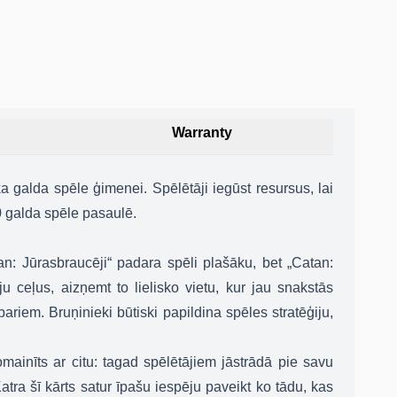
Warranty
a galda spēle ģimenei. Spēlētāji iegūst resursus, lai
30 galda spēle pasaulē.
tan: Jūrasbraucēji“ padara spēli plašāku, bet „Catan:
 ceļus, aizņemt to lielisko vietu, kur jau snakstās
ariem. Bruņinieki būtiski papildina spēles stratēģiju,
omainīts ar citu: tagad spēlētājiem jāstrādā pie savu
Katra šī kārts satur īpašu iespēju paveikt ko tādu, kas