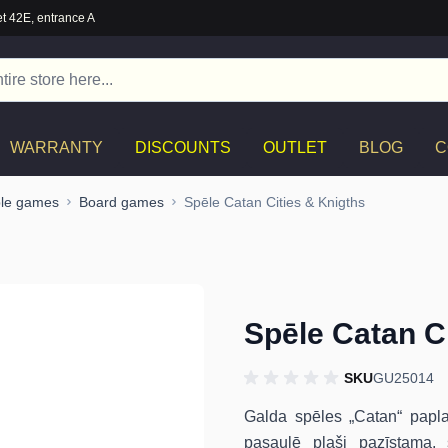
t 42E, entrance A
WARRANTY
DISCOUNTS
OUTLET
BLOG
C
ble games
Board games
Spēle Catan Cities & Knigths
Spēle Catan C
SKU
GU25014
Galda spēles „Catan“ paplaš
pasaulē plaši pazīstama, 