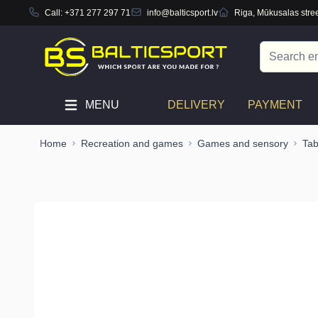
Call:
+371 277 297 71
info@balticsport.lv
Riga, Mūkusalas stree
Skip to Content
Search
MENU
DELIVERY
PAYMENT
Home
Recreation and games
Games and sensory
Ta