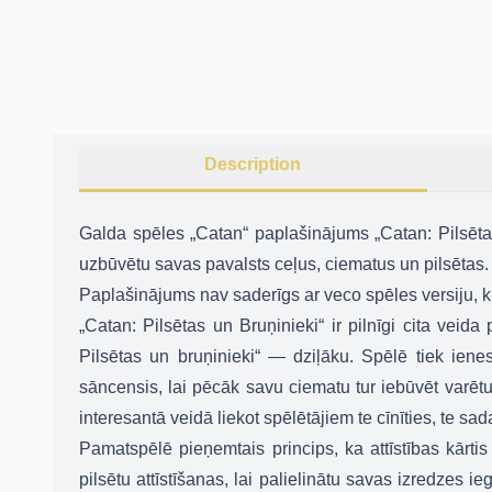
Description
Galda spēles „Catan“ paplašinājums „Catan: Pilsētas
uzbūvētu savas pavalsts ceļus, ciematus un pilsētas. 
Paplašinājums nav saderīgs ar veco spēles versiju, ku
„Catan: Pilsētas un Bruņinieki“ ir pilnīgi cita veid
Pilsētas un bruņinieki“ — dziļāku. Spēlē tiek iene
sāncensis, lai pēcāk savu ciematu tur iebūvēt varētu 
interesantā veidā liekot spēlētājiem te cīnīties, te sa
Pamatspēlē pieņemtais princips, ka attīstības kārtis
pilsētu attīstīšanas, lai palielinātu savas izredzes i