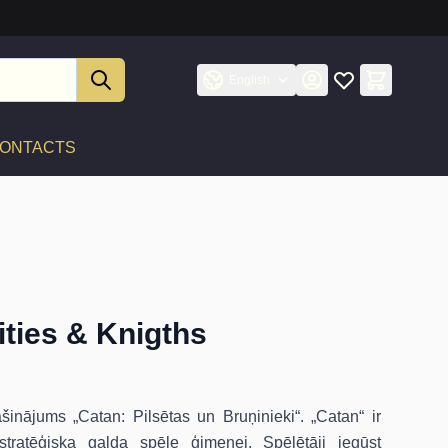
English
ONTACTS
ities & Knigths
inājums „Catan: Pilsētas un Bruņinieki“. „Catan“ ir
stratēģiska galda spēle ģimenei. Spēlētāji iegūst