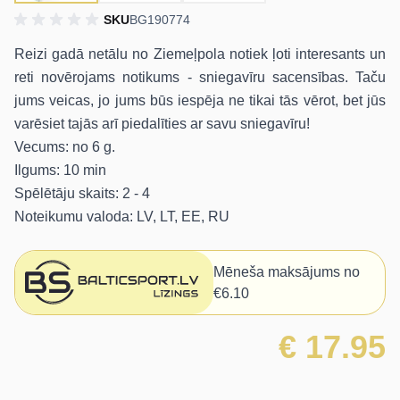
SKU
BG190774
Reizi gadā netālu no Ziemeļpola notiek ļoti interesants un
reti novērojams notikums - sniegavīru sacensības. Taču
jums veicas, jo jums būs iespēja ne tikai tās vērot, bet jūs
varēsiet tajās arī piedalīties ar savu sniegavīru!
Vecums: no 6 g.
Ilgums: 10 min
Spēlētāju skaits: 2 - 4
Noteikumu valoda: LV, LT, EE, RU
Mēneša maksājums no
€6.10
€ 17.95