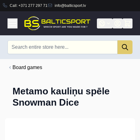
Call:
+371 277 297 71
info@balticsport.lv
Skip to Content
Search
Board games
Metamo kauliņu spēle
Snowman Dice