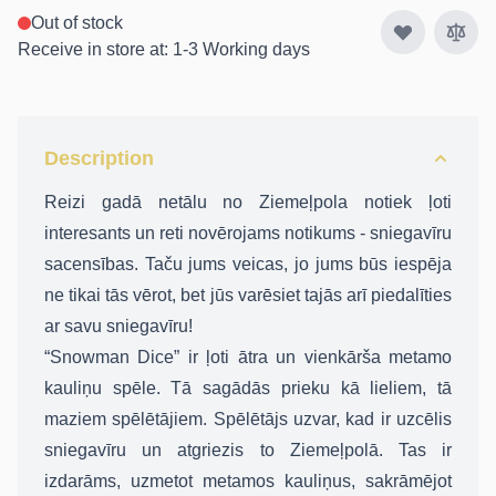
Out of stock
Receive in store at: 1-3 Working days
Description
Reizi gadā netālu no Ziemeļpola notiek ļoti
interesants un reti novērojams notikums - sniegavīru
sacensības. Taču jums veicas, jo jums būs iespēja
ne tikai tās vērot, bet jūs varēsiet tajās arī piedalīties
ar savu sniegavīru!
“Snowman Dice” ir ļoti ātra un vienkārša metamo
kauliņu spēle. Tā sagādās prieku kā lieliem, tā
maziem spēlētājiem. Spēlētājs uzvar, kad ir uzcēlis
sniegavīru un atgriezis to Ziemeļpolā. Tas ir
izdarāms, uzmetot metamos kauliņus, sakrāmējot