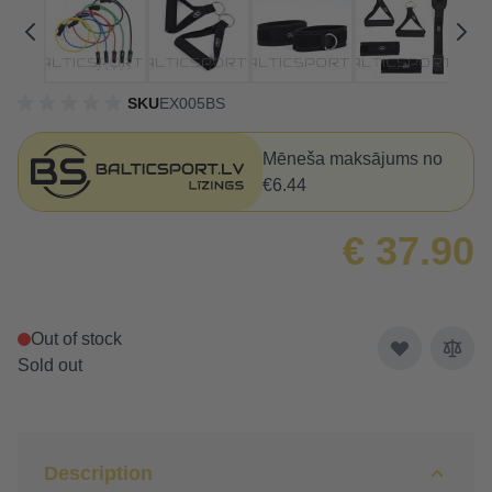
SKU
EX005BS
Mēneša maksājums no
€6.44
€ 37.90
Out of stock
Sold out
Description