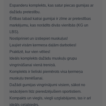
Espanderu komplekts, kas satur piecas gumijas ar
dažādu pretestību.
Ērtības labad katrai gumijai ir zīme ar pretestības
marķējumu, kas norādīts divās vienībās (KG un
LBS).
Nostipriniet un izstiepiet muskuļus!
Ļaujiet visām ķermeņa daļām darboties!
Praktizē, kur vien vēlies!
Ideāls komplekts dažādu muskuļu grupu
vingrināšanai vienā treniņā.
Komplekts ir lieliski piemērots visa ķermeņa
muskuļu trenēšanai.
Dažādi gumijas vingrinājumi visiem, sākot no
iesācējiem līdz pieredzējušiem sportistiem.
Kompakts un viegls, viegli uzglabājams, tas ir arī
ideāls ceļabiedrs.