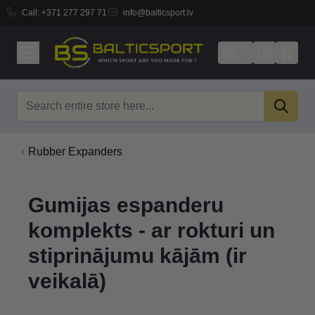
Call:
+371 277 297 71
info@balticsport.lv
Skip to Content
Search
Rubber Expanders
Gumijas espanderu
komplekts - ar rokturi un
stiprinājumu kājām (ir
veikalā)