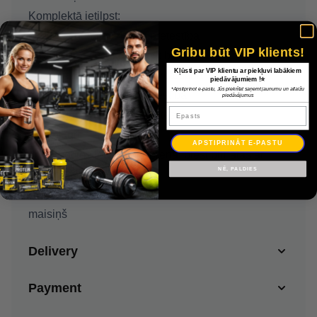
Komplektā ietilpst:
dzeltena gumija / 4,5 kg pretestība
Gribu būt VIP klients!
zila gumija / 9,1 kg pretestība
Kļūsti par VIP klientu ar piekļuvi labākiem
sarkana gumija / 13,6 kg pretestība
piedāvājumiem !⭐
*Apstiprinot e-pastu, Jūs piekrītat saņemt jaunumu un atlaižu
zaļa gumija / 18,1 kg pretestība
piedāvājumus
Epasts
melna gumija / 22,7 kg pretestība
divi rokturi
APSTIPRINĀT E-PASTU
divas potītes lentes, neoprēna, piestiprinātas ar
NĒ, PALDIES
Velcro
enkurs durvīm
maisiņš
Delivery
Payment