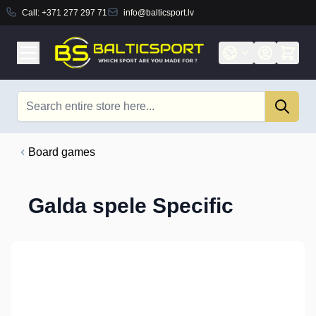
Call:
+371 277 297 71
info@balticsport.lv
Skip to Content
Search
Board games
Galda spele Specific