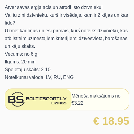
Atver savas ērgļa acis un atrodi īsto dzīvnieku!
Vai tu zini dzīvnieku, kurš ir visēdajs, kam ir 2 kājas un kas
lido?
Uzmet kauliņus un esi pirmais, kurš noteiks dzīvnieku, kas
atbilst trim uzmestajiem kritērijiem: dzīvesvieta, barošanās
un kāju skaits.
Vecums: no 6 g.
Ilgums: 20 min
Spēlētāju skaits: 2-10
Noteikumu valoda: LV, RU, ENG
Mēneša maksājums no
€3.22
€ 18.95