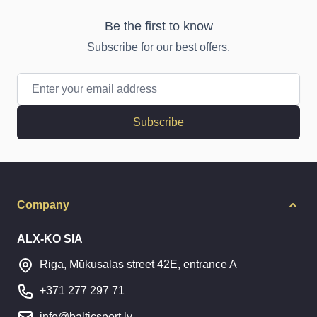
Be the first to know
Subscribe for our best offers.
Email Address
Subscribe
Company
ALX-KO SIA
Riga, Mūkusalas street 42E, entrance A
+371 277 297 71
info@balticsport.lv