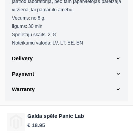
jāatrod laboratorija, pēc tam jāpārvietojas pareizajā
virzienā, lai pamanītu amēbu.
Vecums: no 8 g.
Ilgums: 30 min
Spēlētāju skaits: 2–8
Noteikumu valoda: LV, LT, EE, EN
Delivery
Payment
Warranty
Galda spēle Panic Lab
€ 18.95