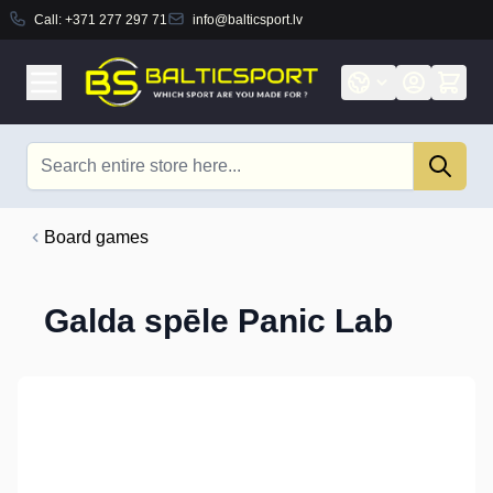
Call:
+371 277 297 71
info@balticsport.lv
Skip to Content
Search
Board games
Galda spēle Panic Lab