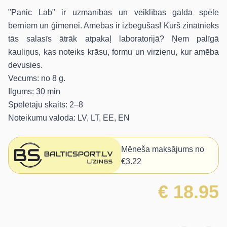
"Panic Lab" ir uzmanības un veiklības galda spēle
bērniem un ģimenei. Amēbas ir izbēgušas! Kurš zinātnieks
tās salasīs ātrāk atpakaļ laboratorijā? Ņem palīgā
kauliņus, kas noteiks krāsu, formu un virzienu, kur amēba
devusies.
Vecums: no 8 g.
Ilgums: 30 min
Spēlētāju skaits: 2–8
Noteikumu valoda: LV, LT, EE, EN
Mēneša maksājums no
€3.22
€ 18.95