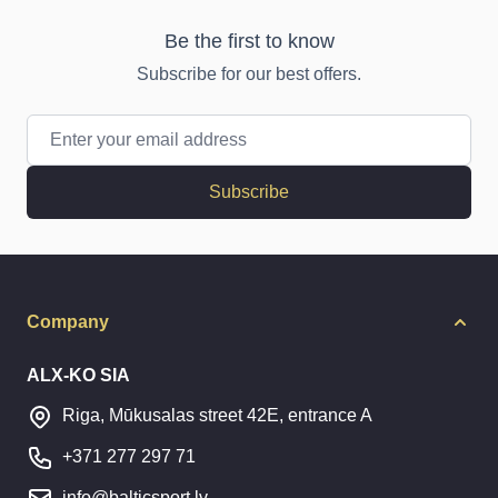
Be the first to know
Subscribe for our best offers.
Email Address
Subscribe
Company
ALX-KO SIA
Riga, Mūkusalas street 42E, entrance A
+371 277 297 71
info@balticsport.lv