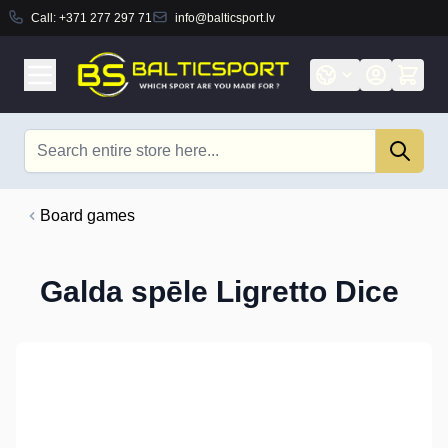
Call:
+371 277 297 71
info@balticsport.lv
Skip to Content
Search
Board games
Galda spēle Ligretto Dice