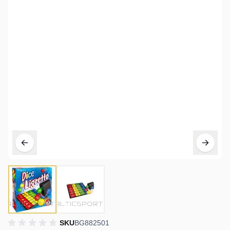
SKU
BG882501