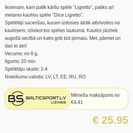
Ikvienam, kam patīk kāršu spēle "Ligretto", patiks arī
metamo kauliņu spēle "Dice Ligretto".
Spēlētāji sacenšas, kuram izdosies ātrāk atbrīvoties no
kauliņiem, izliekot tos spēles laukumā. Kauliņi jāizliek
augošā secībā un katrs grib būt pirmais. Met, pārmet un
dari to ātri!
Vecums: no 8 g.
Ilgums: 20 min
Spēlētāju skaits: 2-4
Noteikumu valoda: LV, LT, EE, RU, RO
Mēneša maksājums no
€4.41
€ 25.95