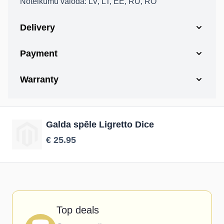
Noteikumu valoda: LV, LT, EE, RU, RO
Delivery
Payment
Warranty
Galda spēle Ligretto Dice
€ 25.95
Top deals