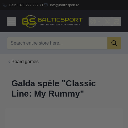
Call:
+371 277 297 71
info@balticsport.lv
Skip to Content
Search
Board games
Galda spēle "Classic
Line: My Rummy"