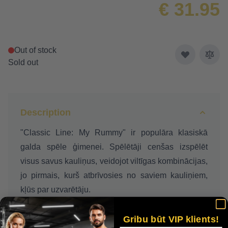
€ 31.95
Out of stock
Sold out
Description
"Classic Line: My Rummy" ir populāra klasiskā
galda spēle ģimenei. Spēlētāji cenšas izspēlēt
visus savus kauliņus, veidojot viltīgas kombinācijas,
jo pirmais, kurš atbrīvosies no saviem kauliņiem,
kļūs par uzvarētāju.
Vieglie noteikumi ļauj šo spēli iemācīties jebkuram,
Gribu būt VIP klients!
un patīkamais stratēģijas un veiksmes sajaukums