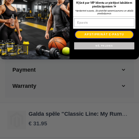
sniegs izklaidi visai ģimenei.
Kļūsti par VIP klientu ar piekļuvi labākiem
piedāvājumiem !⭐
Vecums: no 8 g.
*Apstiprinot e-pastu, Jūs piekrītat saņemt jaunumu un atlaižu
piedāvājumus
Ilgums: 60 min
Epasts
Spēlētāju skaits: 2–4
APSTIPRINĀT E-PASTU
Noteikumu valoda: LV, RU, LT, EE
NĒ, PALDIES
Delivery
Payment
Warranty
Galda spēle "Classic Line: My Rummy"
€ 31.95