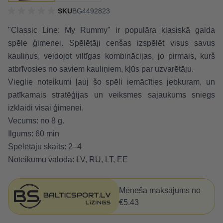
SKU
BG4492823
"Classic Line: My Rummy" ir populāra klasiskā galda
spēle ģimenei. Spēlētāji cenšas izspēlēt visus savus
kauliņus, veidojot viltīgas kombinācijas, jo pirmais, kurš
atbrīvosies no saviem kauliņiem, kļūs par uzvarētāju.
Vieglie noteikumi ļauj šo spēli iemācīties jebkuram, un
patīkamais stratēģijas un veiksmes sajaukums sniegs
izklaidi visai ģimenei.
Vecums: no 8 g.
Ilgums: 60 min
Spēlētāju skaits: 2–4
Noteikumu valoda: LV, RU, LT, EE
Mēneša maksājums no
€5.43