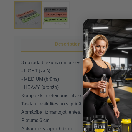
Description
3 dažāda biezuma un pretestības pretestības joslu k
- LIGHT (zaļš)
- MEDIUM (brūns)
- HEAVY (oranža)
Komplekts ir ieteicams cilvēkiem, kuri nodarbojas ar
Tas ļauj iesildīties un stiprināt visu ķermeni, pielā
Apmācība, izmantojot lentes, pareizi veido ķermeni un 
Platums 6 cm
Apkārtmērs: apm. 66 cm