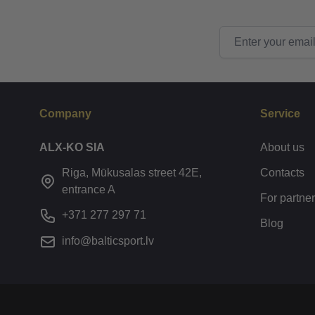
Email Address
Company
Service
ALX-KO SIA
About us
Riga, Mūkusalas street 42E,
Contacts
entrance A
For partne
+371 277 297 71
Blog
info@balticsport.lv