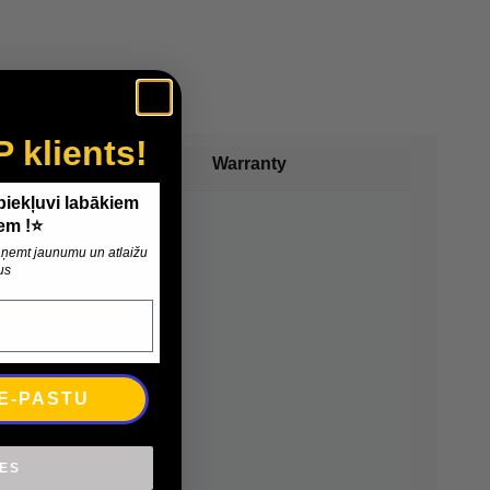
P klients!
Warranty
 piekļuvi labākiem
em !⭐
 saņemt jaunumu un atlaižu
us
 E-PASTU
IES