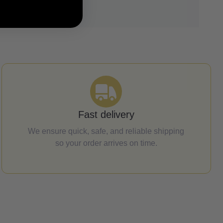
Fast delivery
We ensure quick, safe, and reliable shipping
so your order arrives on time.