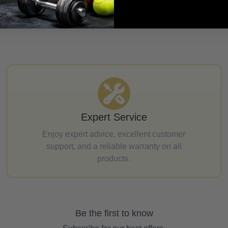
Expert Service
Enjoy expert advice, excellent customer
support, and a reliable warranty on all
products.
Be the first to know