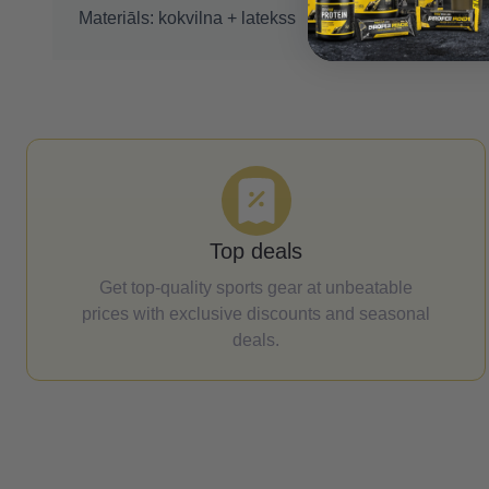
Materiāls: kokvilna + latekss
Top deals
Get top-quality sports gear at unbeatable
prices with exclusive discounts and seasonal
deals.