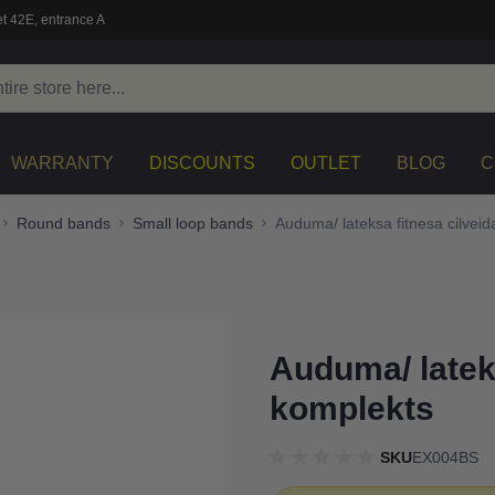
t 42E, entrance A
WARRANTY
DISCOUNTS
OUTLET
BLOG
C
Round bands
Small loop bands
Auduma/ lateksa fitnesa cilveid
Auduma/ lateks
komplekts
SKU
EX004BS