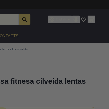
English
ONTACTS
a lentas komplekts
a fitnesa cilveida lentas