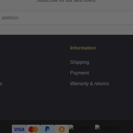
Subscribe for our best offers.
Information
Shipping
Payment
rs
Warranty & returns