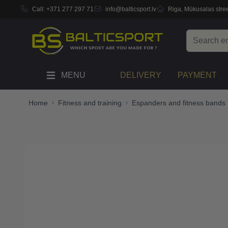
Call:
+371 277 297 71
info@balticsport.lv
Riga, Mūkusalas stree
Skip to Content
Search
MENU
DELIVERY
PAYMENT
Home
Fitness and training
Espanders and fitness bands