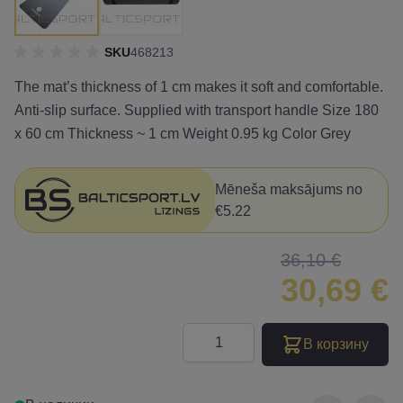
SKU
468213
The mat’s thickness of 1 cm makes it soft and comfortable.
Anti-slip surface. Supplied with transport handle Size 180
x 60 cm Thickness ~ 1 cm Weight 0.95 kg Color Grey
Mēneša maksājums no
€5.22
36,10 €
30,69 €
Количество
В корзину