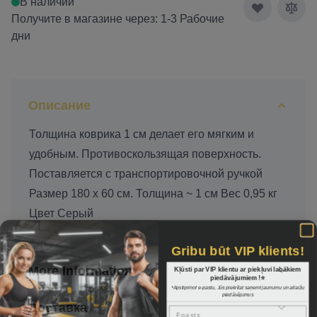
В наличии
Получите в магазине через: 1-3 Рабочие
дни
Описание
Толщина коврика 1 см делает его мягким и
удобным. Противоскользящая поверхность.
Поставляется с транспортировочной ручкой
Размер 180 х 60 см. Толщина ~ 1 см Вес 0,95 кг
Цвет Серый
Gribu būt VIP klients!
Kļūsti par VIP klientu ar piekļuvi labākiem
More Information
piedāvājumiem !⭐
*Apstiprinot e-pastu, Jūs piekrītat saņemt jaunumu un atlaižu
piedāvājumus
Доставка
Epasts