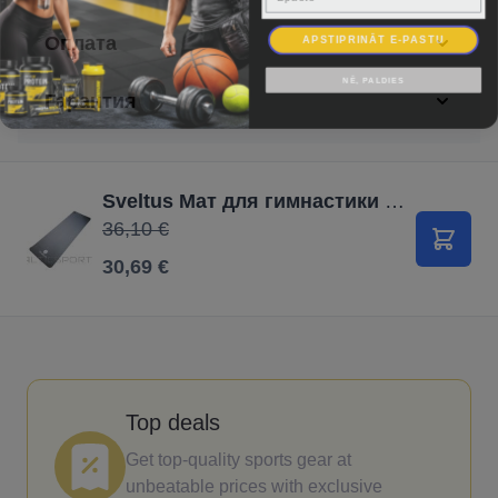
APSTIPRINĀT E-PASTU
Оплата
NĒ, PALDIES
Гарантия
Sveltus Мат для гимнастики 180x60 cm grey
36,10 €
В корз
30,69 €
Top deals
Get top-quality sports gear at
unbeatable prices with exclusive