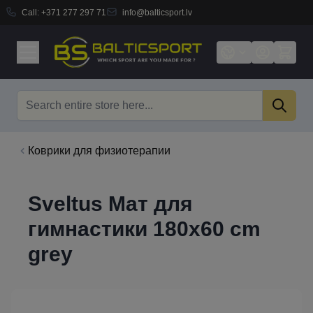
Call:
+371 277 297 71
info@balticsport.lv
Skip to Content
Search
Коврики для физиотерапии
Sveltus Мат для
гимнастики 180x60 cm
grey