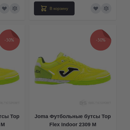
В корзину
-30%
-30%
тсы Top
Joma Футбольные бутсы Top
 M
Flex Indoor 2309 M