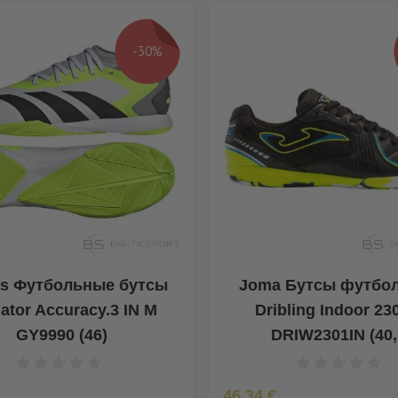
-30%
as Футбольные бутсы
Joma Бутсы футбо
ator Accuracy.3 IN M
Dribling Indoor 23
GY9990 (46)
DRIW2301IN (40,
rice
Special Price
46,34 €