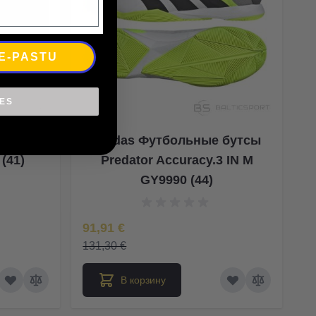
 E-PASTU
IES
ltimate
Adidas Футбольные бутсы
(41)
Predator Accuracy.3 IN M
GY9990 (44)
Special Price
91,91 €
131,30 €
В корзину