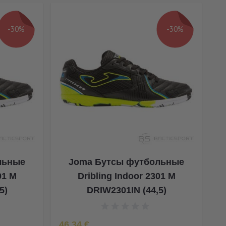
-30%
-30%
льные
Joma Бутсы футбольные
01 M
Dribling Indoor 2301 M
5)
DRIW2301IN (44,5)
Special Price
46,34 €