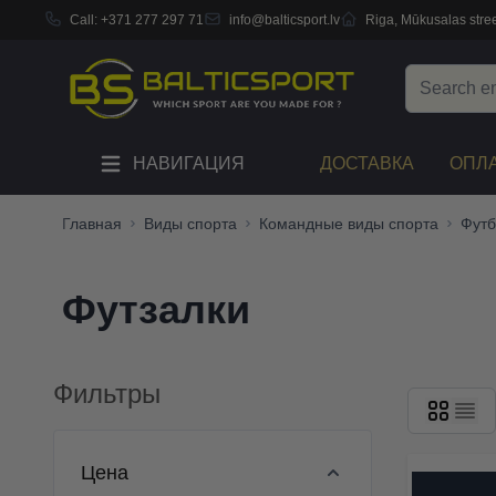
Call:
+371 277 297 71
info@balticsport.lv
Riga, Mūkusalas stree
Skip to Content
Search
НАВИГАЦИЯ
ДОСТАВКА
ОПЛ
Главная
Виды спорта
Командные виды спорта
Футб
Футзалки
Фильтры
Skip to product list
Цена