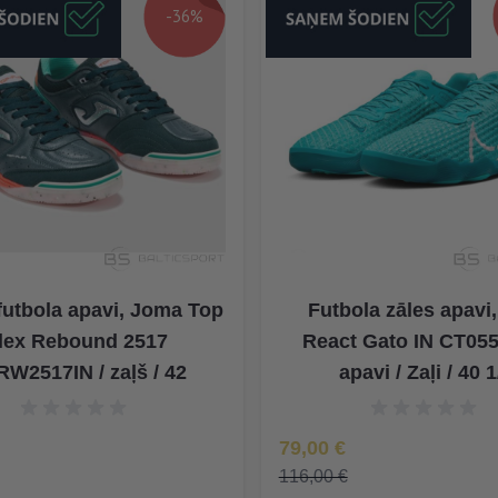
-36%
futbola apavi, Joma Top
Futbola zāles apavi,
lex Rebound 2517
React Gato IN CT05
W2517IN / zaļš / 42
apavi / Zaļi / 40 1
rice
Special Price
79,00 €
116,00 €