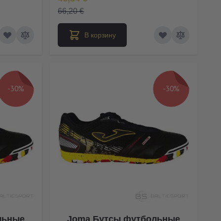
66,20 €
В корзину
-30%
-30%
льные
Joma Бутсы футбольные