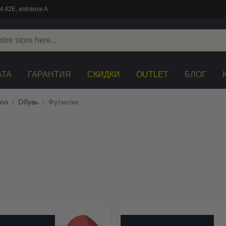
t 42E, entrance A
АТА
ГАРАНТИЯ
СКИДКИ
OUTLET
БЛОГ
ол
Обувь
Футзалки