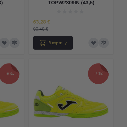
3)
TOPW2309IN (43,5)
Special Price
63,28 €
90,40 €
В корзину
-30%
-30%