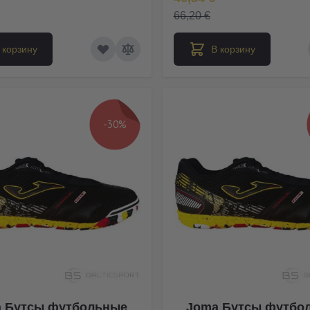
66,20 €
 корзину
В корзину
-30%
 Бутсы футбольные
Joma Бутсы футбо