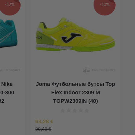
-32%
-30%
 Nike
Joma Футбольные бутсы Top
50-300
Flex Indoor 2309 M
/2
TOPW2309IN (40)
Special Price
63,28 €
90,40 €