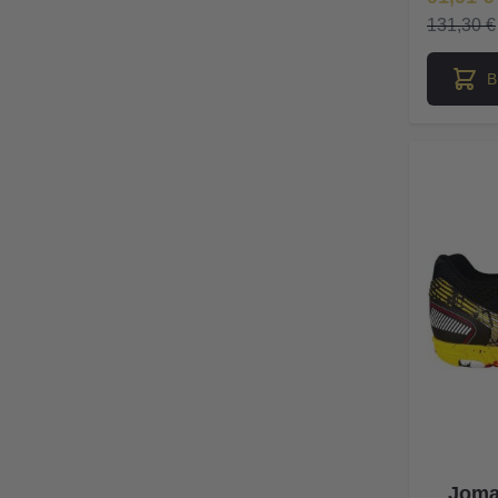
131,30 €
В
Joma