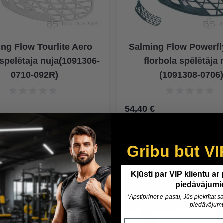
ng Flow Tourlite Aero
Salming Flow Powerfl
 spelētaja nuja(1091306-
florbola spēlētāja 
0710-092R)
(1091308-0706)
54,40 €
 корзину
В корзину
Gribu būt VI
Kļūsti par VIP klientu ar
piedāvājumi
*Apstiprinot e-pastu, Jūs piekrītat
piedāvājum
Epasts