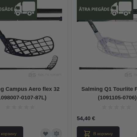
g Campus Aero flex 32
Salming Q1 Tourlite 
1098007-0107-87L)
(1091105-0706)
54,40 €
 корзину
В корзину