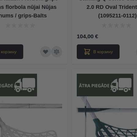
s florbola nūjai Nūjas
2.0 RD Oval Triden
inums / grips-Balts
(1095211-0112)
104,00 €
 корзину
В корзину