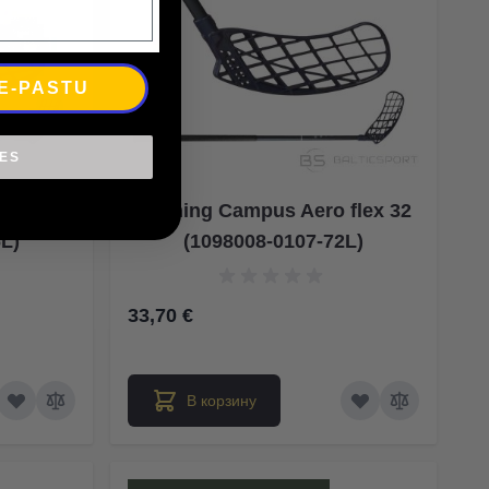
 E-PASTU
IES
flex 32
Salming Campus Aero flex 32
6L)
(1098008-0107-72L)
33,70 €
В корзину