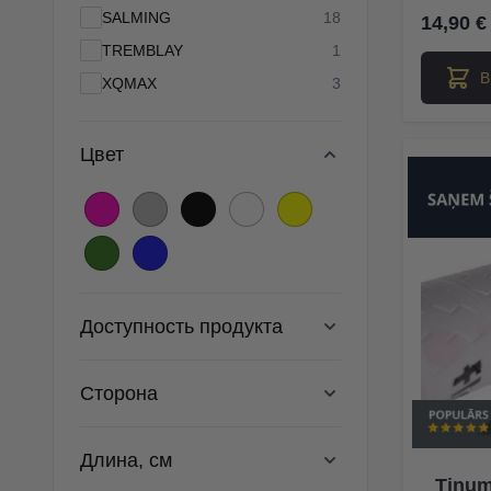
products available
SALMING
18
14,90 €
products available
TREMBLAY
1
В
products available
XQMAX
3
Цвет
Доступность продукта
Сторона
Длина, см
Tinum