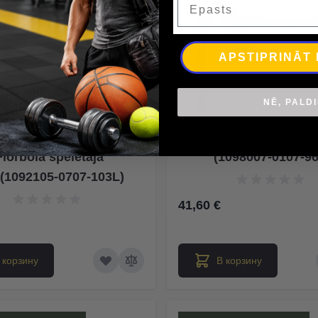
APSTIPRINĀT
NĒ, PALD
 Raven Tourlite flex 27
Salming Campus Aero 
Florbola spelētāja
(1098007-0107-9
a(1092105-0707-103L)
41,60 €
 корзину
В корзину