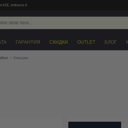
t 42E, entrance A
АТА
ГАРАНТИЯ
СКИДКИ
OUTLET
БЛОГ
рбол
Клюшки