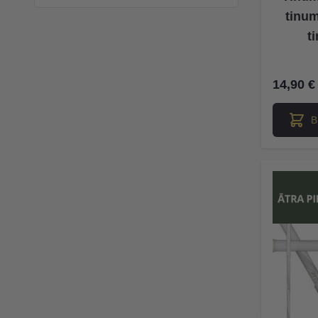
tinum
t
14,90 €
В