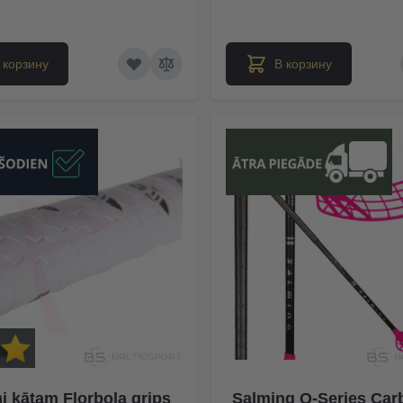
 корзину
В корзину
i kātam Florbola grips
Salming Q-Series Car