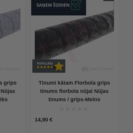
a grips
Tinumi kātam Florbola grips
i Nūjas
tinums florbola nūjai Nūjas
lēks
tinums / grips-Melns
14,90 €