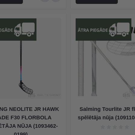
NG NEOLITE JR HAWK
Salming Tourlite JR f
ADE F30 FLORBOLA
spēlētāja nūja (10911
TĀJA NŪJA (1093462-
0199)