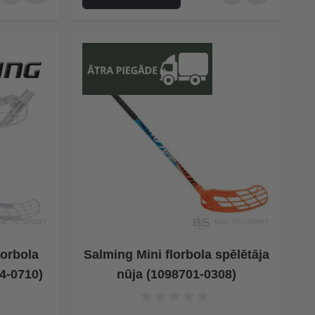
lorbola
Salming Mini florbola spēlētāja
04-0710)
nūja (1098701-0308)