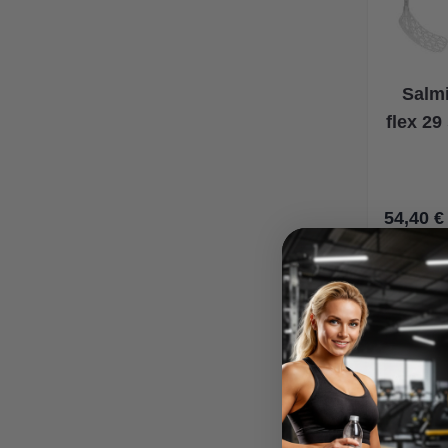
Salmi
flex 29
54,40 €
В