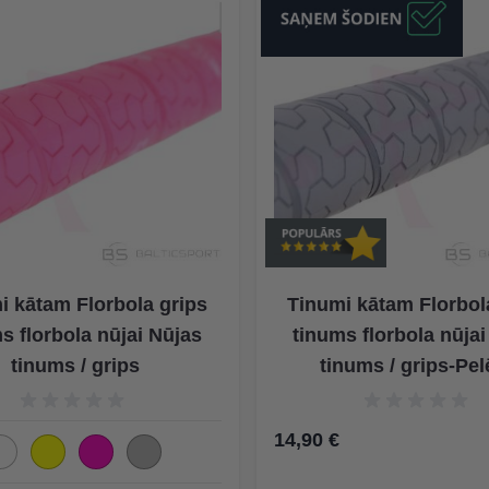
i kātam Florbola grips
Tinumi kātam Florbol
s florbola nūjai Nūjas
tinums florbola nūja
tinums / grips
tinums / grips-Pe
14,90 €