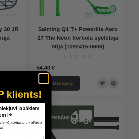
y 30 JR
Salming Q1 T+ Powerlite Aero
nūja
27 The Neon florbola spēlētāja
nūja (1092415-0606)
54,40 €
В корзину
P klients!
 piekļuvi labākiem
em !⭐
 saņemt jaunumu un atlaižu
us