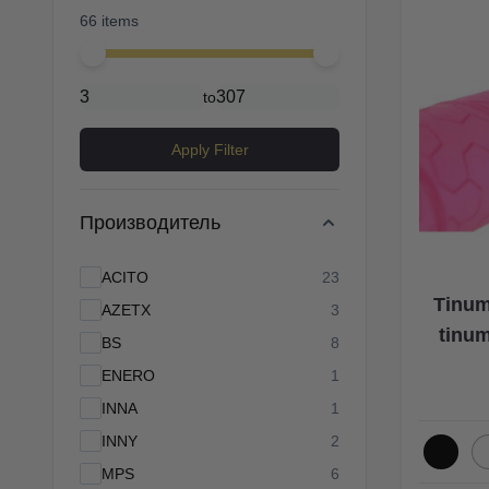
66 items
Minimal price
Maximum price
to
Apply Filter
Производитель
products available
ACITO
23
Tinum
products available
AZETX
3
tinum
products available
BS
8
products available
ENERO
1
products available
INNA
1
products available
INNY
2
products available
MPS
6