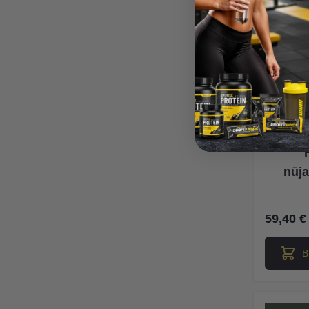
Salming
nūj
59,40 €
В