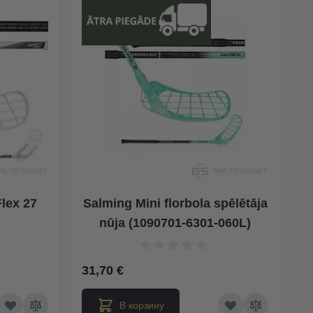
Flex 27
Salming Mini florbola spēlētāja
nūja (1090701-6301-060L)
31,70 €
В корзину