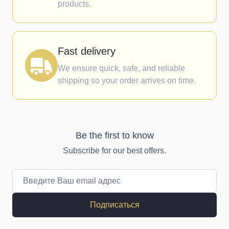
products.
Fast delivery
We ensure quick, safe, and reliable
shipping so your order arrives on time.
Be the first to know
Subscribe for our best offers.
Email адрес
Подписаться