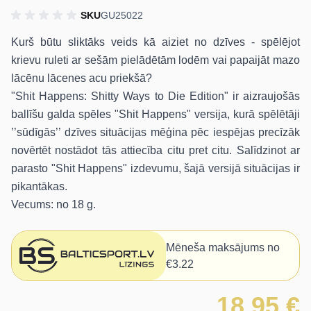
SKU
GU25022
Kurš būtu sliktāks veids kā aiziet no dzīves - spēlējot
krievu ruleti ar sešām pielādētām lodēm vai papaijāt mazo
lācēnu lācenes acu priekšā?
"Shit Happens: Shitty Ways to Die Edition" ir aizraujošās
ballīšu galda spēles "Shit Happens" versija, kurā spēlētāji
’’sūdīgās’’ dzīves situācijas mēģina pēc iespējas precīzāk
novērtēt nostādot tās attiecība citu pret citu. Salīdzinot ar
parasto "Shit Happens" izdevumu, šajā versijā situācijas ir
pikantākas.
Vecums:
no 18 g.
Mēneša maksājums no
€3.22
18,95 €