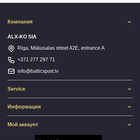
Компания
ALX-KO SIA
Riga, Mūkusalas street 42E, entrance A
+371 277 297 71
info@balticsport.lv
Service
Информация
Мой аккаунт