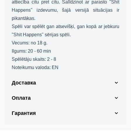
attiecība citu pret citu. Salīdzinot ar parasto "Shit
Happens" izdevumu, šajā versijā situācijas ir
pikantākas.
Spēli var spēlēt gan atsevišķi, gan kopā ar jebkuru
"Shit Happens" sērijas spēli.
Vecums:
no 18 g.
Ilgums:
20 - 60 min
Spēlētāju skaits:
2 - 8
Noteikumu valoda:
EN
Доставка
Оплата
Гарантия