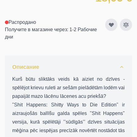
Распродано
Получите в магазине через: 1-2 Рабочие
дни
Описание
Kurš būtu sliktāks veids kā aiziet no dzīves -
spēlējot krievu ruleti ar sešām pielādētām lodēm vai
papaijāt mazo lācēnu lācenes acu priekšā?
"Shit Happens: Shitty Ways to Die Edition" ir
aizraujošās ballīšu galda spēles "Shit Happens"
versija, kurā spēlētāji ’’sūdīgās’’ dzīves situācijas
mēģina pēc iespējas precīzāk novērtēt nostādot tās