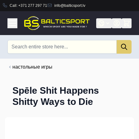
Call:
+371 277 297 71
info@balticsport.lv
Skip to Content
Search
настольные игры
Spēle Shit Happens
Shitty Ways to Die