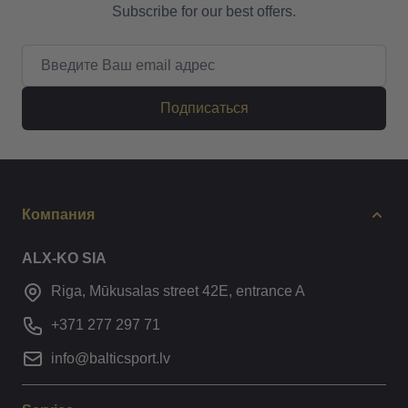
Subscribe for our best offers.
Email адрес
Подписаться
Компания
ALX-KO SIA
Riga, Mūkusalas street 42E, entrance A
+371 277 297 71
info@balticsport.lv