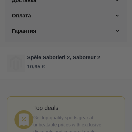
Доставка
Оплата
Гарантия
Spēle Sabotieri 2, Saboteur 2
10,95 €
Top deals
Get top-quality sports gear at
unbeatable prices with exclusive
discounts and seasonal deals.