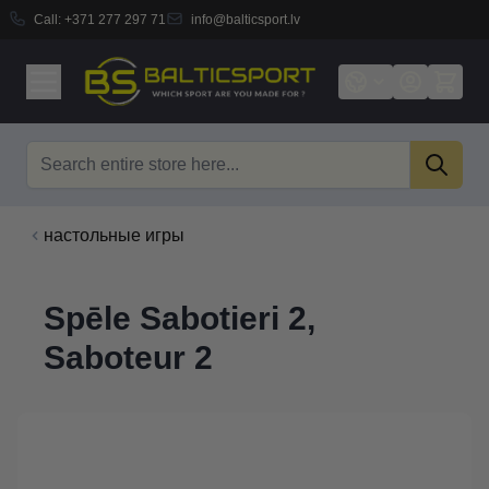
Call:
+371 277 297 71
info@balticsport.lv
Skip to Content
Search
настольные игры
Spēle Sabotieri 2,
Saboteur 2