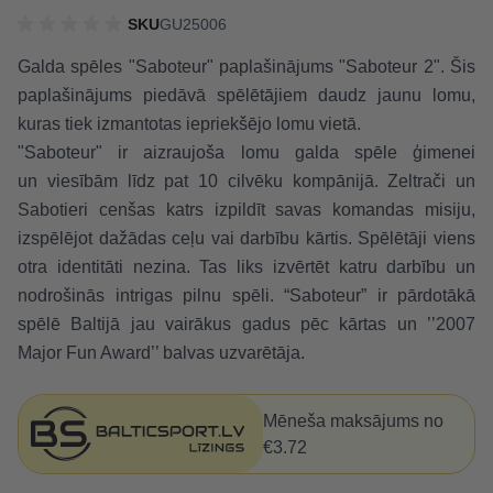
SKU
GU25006
Galda spēles "Saboteur" paplašinājums "Saboteur 2". Šis
paplašinājums piedāvā spēlētājiem daudz jaunu lomu,
kuras tiek izmantotas iepriekšējo lomu vietā.
"Saboteur" ir aizraujoša lomu galda spēle ģimenei
un viesībām līdz pat 10 cilvēku kompānijā. Zeltrači un
Sabotieri cenšas katrs izpildīt savas komandas misiju,
izspēlējot dažādas ceļu vai darbību kārtis. Spēlētāji viens
otra identitāti nezina. Tas liks izvērtēt katru darbību un
nodrošinās intrigas pilnu spēli. “Saboteur” ir pārdotākā
spēlē Baltijā jau vairākus gadus pēc kārtas un ’’2007
Major Fun Award’’ balvas uzvarētāja.
Mēneša maksājums no
€3.72