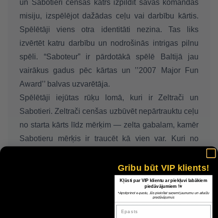
un Sabotieri cenšas katrs izpildīt savas komandas
misiju, izspēlējot dažādas ceļ
u
vai darbīb
u
kārtis.
Spēlētāji viens otra identitāti nezin
a.
T
as liks
iz
vērtēt
katru darbību un nodrošinās intrigas pilnu
spēli. “Saboteur” ir pārdotākā spēlē
Baltijā
jau
vairākus gadus
pēc kārtas
un ’’2007 Major Fun
Award’’ balvas uzvarētāja.
Spēlētāji iejūtas rūķu lomā, kuri ir Zeltrači un
Sabotieri. Zeltrači cenšas uzbūvēt nepārtrauktu ceļu
no starta kārts līdz mērķim — zelta gabalam, kamēr
Sabotieru mērķis ir traucēt kā vien var. Kuri no
spēlētājiem ir Zeltrači un kuri Sabotieri? Savu lomu
izlozē katra raunda sākumā, un to neviens neatklāj.
Gribu būt VIP klients!
Te parādās spēles jautrā un intrigas pilnā būtība.
Kļūsti par VIP klientu ar piekļuvi labākiem
piedāvājumiem !⭐
Vai Zeltrači tiks līdz galam un atradīs zeltu, vai
*Apstiprinot e-pastu, Jūs piekrītat saņemt jaunumu un atlaižu
piedāvājumus
tomēr viltīgie Sabotieri slēps savu identitāti līdz
Epasts