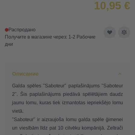
10,95 €
Распродано
Получите в магазине через: 1-2 Рабочие
дни
Описание
Galda spēles "Saboteur" paplašinājums "Saboteur
2". Šis paplašinājums piedāvā spēlētājiem daudz
jaunu lomu, kuras tiek izmantotas iepriekšējo lomu
vietā.
"Saboteur" ir aizraujoša lomu galda spēle ģimenei
un
viesībām līdz pat 10 cilvēku kompānijā. Zeltrači