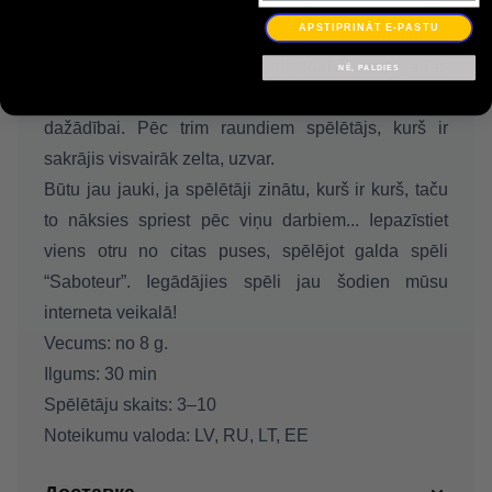
pēdējam un apturēs Zeltračus tieši pirms mērķa
APSTIPRINĀT E-PASTU
sasniegšanas? 110 spēļu kārtis, starp kurām ir lomu
kārtis, ceļa kārtis, zelta gabalu kārtis un dažādas
NĒ, PALDIES
darbību kārtis, sniedz neskaitāmas iespējas spēles
dažādībai. Pēc trim raundiem spēlētājs, kurš ir
sakrājis visvairāk zelta, uzvar.
Būtu jau jauki, ja spēlētāji zinātu, kurš ir kurš, taču
to nāksies spriest pēc viņu darbiem... Iepazīstiet
viens otru no citas puses, spēlējot galda spēli
“Saboteur”. Iegādājies spēli jau šodien mūsu
interneta veikalā!
Vecums:
no 8 g.
Ilgums:
30 min
Spēlētāju skaits:
3–10
Noteikumu valoda:
LV, RU, LT, EE