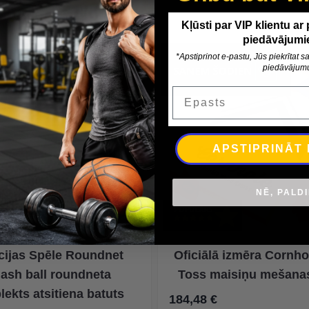
Kļūsti par VIP klientu ar
piedāvājumi
*Apstiprinot e-pastu, Jūs piekrītat
piedāvājum
-50%
Epasts
APSTIPRINĀT
NĒ, PALD
cijas Spēle Roundnet
Oficiālā izmēra Cornho
ash ball roundneta
Toss maisiņu mešanas
ekts atsitiena batuts
184,48 €