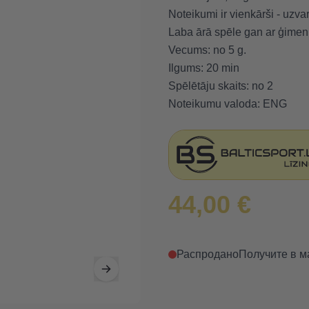
Noteikumi ir vienkārši - uzva
Laba ārā spēle gan ar ģimeni,
Vecums: no 5 g.
Ilgums: 20 min
Spēlētāju skaits: no 2
Noteikumu valoda: ENG
44,00 €
Распродано
Получите в м