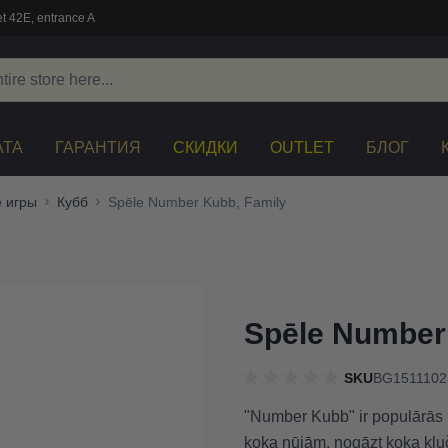
t 42E, entrance A
АТА
ГАРАНТИЯ
СКИДКИ
OUTLET
БЛОГ
 игры
Кубб
Spēle Number Kubb, Family
Spēle Number
SKU
BG1511102
"Number Kubb" ir populārās K
koka nūjām, nogāzt koka klu