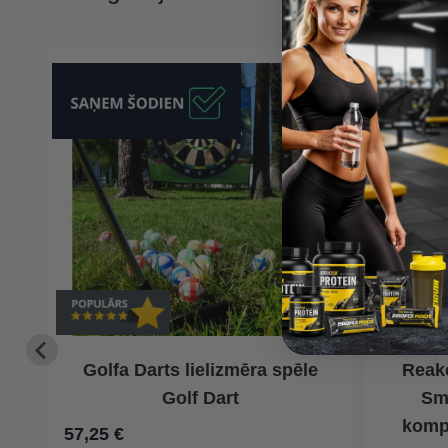
Golfa Darts lielizmēra spēle
Reak
Golf Dart
Sm
kompl
57,25 €