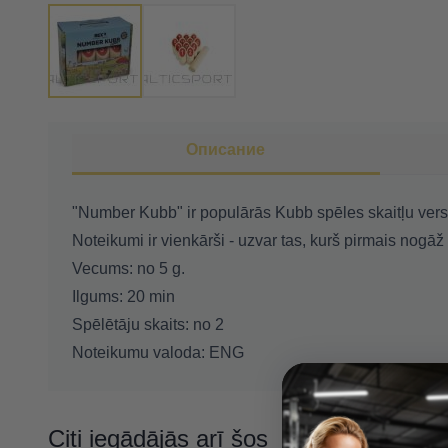
Описание
"Number Kubb" ir populārās Kubb spēles skaitļu versi
Noteikumi ir vienkārši - uzvar tas, kurš pirmais nogāž
Vecums: no 5 g.
Ilgums: 20 min
Spēlētāju skaits: no 2
Noteikumu valoda: ENG
Citi iegādājās arī šos