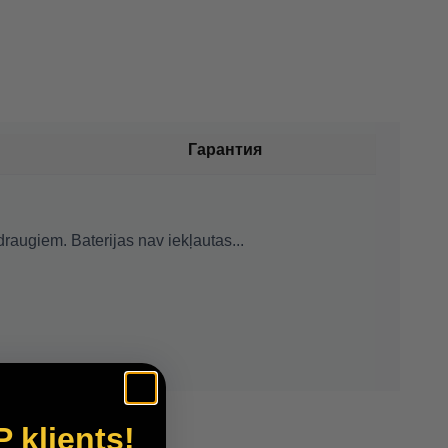
Гарантия
draugiem. Baterijas nav iekļautas...
P klients!