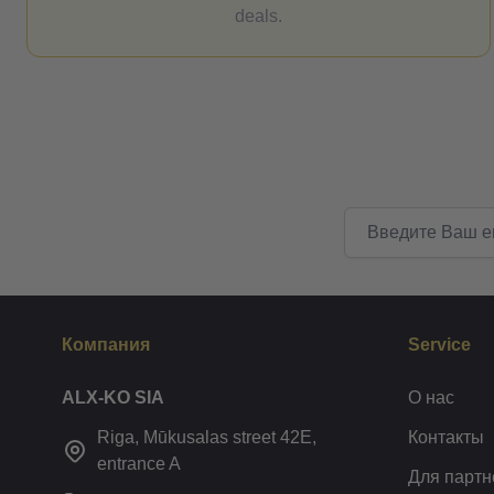
deals.
Email адрес
Компания
Service
ALX-KO SIA
О нас
Riga, Mūkusalas street 42E,
Контакты
entrance A
Для партн