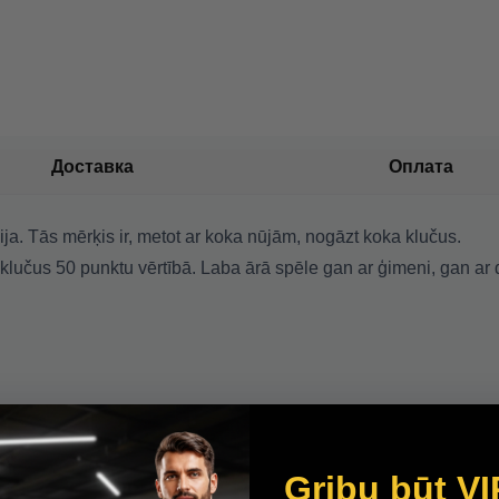
Доставка
Оплата
ja. Tās mērķis ir, metot ar koka nūjām, nogāzt koka klučus.
 klučus 50 punktu vērtībā. Laba ārā spēle gan ar ģimeni, gan ar 
Gribu būt VI