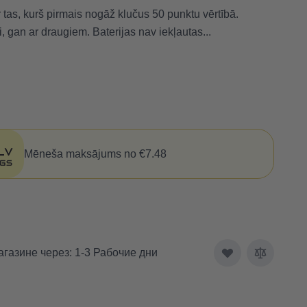
r tas, kurš pirmais nogāž klučus 50 punktu vērtībā.
 gan ar draugiem. Baterijas nav iekļautas...
Mēneša maksājums no €7.48
агазине через: 1-3 Рабочие дни