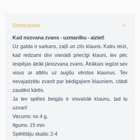
Описание
Kad nozvana zvans - uzmanību - aiziet!
Uz galda ir sarkans, zaļš un zils klauns. Katru reizi,
kad redzami divi vienādi priecīgi klauni, tev pēc
iespējas ātrāk jānozvana zvans. Ātrākais iegūst sev
visus ar attēlu uz augšu vērstos klaunus. Tev
nevajadzētu zvanīt par bēdīgajiem klauniem, citādi
zaudēsi kārtis.
Ja tev spēles beigās ir visvairāk klaunu, tad tu
uzvari!
Vecums:
no 4 g.
Gribu būt VIP klients!
Ilgums:
15 min
Kļūsti par VIP klientu ar piekļuvi labākiem
piedāvājumiem !⭐
Spēlētāju skaits:
2-4
*Apstiprinot e-pastu, Jūs piekrītat saņemt jaunumu un atlaižu
piedāvājumus