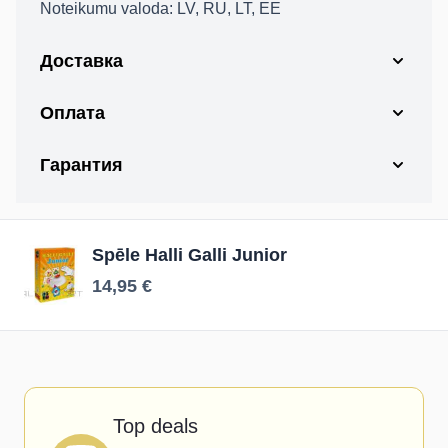
Noteikumu valoda:
LV, RU, LT, EE
Epasts
Доставка
APSTIPRINĀT E-PASTU
NĒ, PALDIES
Оплата
Гарантия
Spēle Halli Galli Junior
14,95 €
Top deals