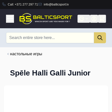
Call:
+371 277 297 71
info@balticsport.lv
Skip to Content
Search
настольные игры
Spēle Halli Galli Junior