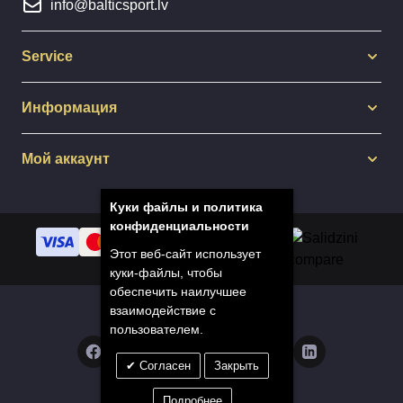
info@balticsport.lv
Service
Информация
Мой аккаунт
Куки файлы и политика
конфиденциальности
Этот веб-сайт использует
куки-файлы, чтобы
обеспечить наилучшее
взаимодействие с
© 2014 - 2025 Balticsport.lv
пользователем.
Согласен
Закрыть
Privacy Policy
Подробнее