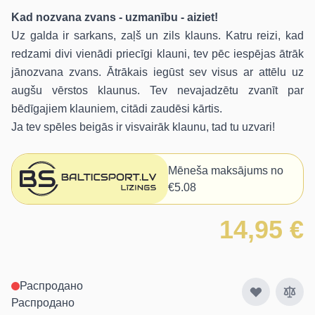
Kad nozvana zvans - uzmanību - aiziet!
Uz galda ir sarkans, zaļš un zils klauns. Katru reizi, kad
redzami divi vienādi priecīgi klauni, tev pēc iespējas ātrāk
jānozvana zvans. Ātrākais iegūst sev visus ar attēlu uz
augšu vērstos klaunus. Tev nevajadzētu zvanīt par
bēdīgajiem klauniem, citādi zaudēsi kārtis.
Ja tev spēles beigās ir visvairāk klaunu, tad tu uzvari!
Mēneša maksājums no
€5.08
14,95 €
Распродано
Распродано