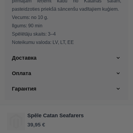
pirmajam ieņemt kādu no Katanas salām,
pasteidzoties priekšā sāncenšu vadītajiem kuģiem.
Vecums:
no 10 g.
Ilgums:
90 min
Spēlētāju skaits:
3–4
Noteikumu valoda:
LV, LT, EE
Доставка
Оплата
Гарантия
Spēle Catan Seafarers
39,95 €