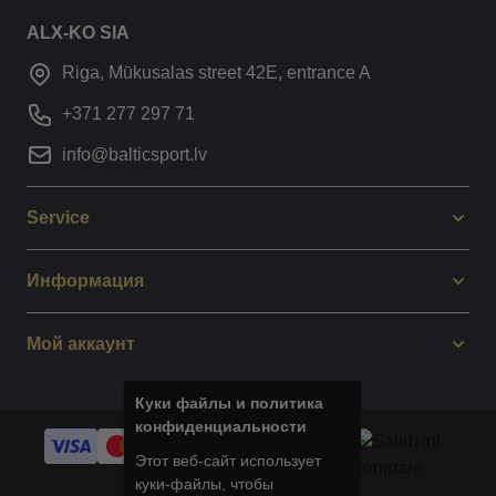
ALX-KO SIA
Riga, Mūkusalas street 42E, entrance A
+371 277 297 71
info@balticsport.lv
Service
Информация
Мой аккаунт
Куки файлы и политика
конфиденциальности
Этот веб-сайт использует
куки-файлы, чтобы