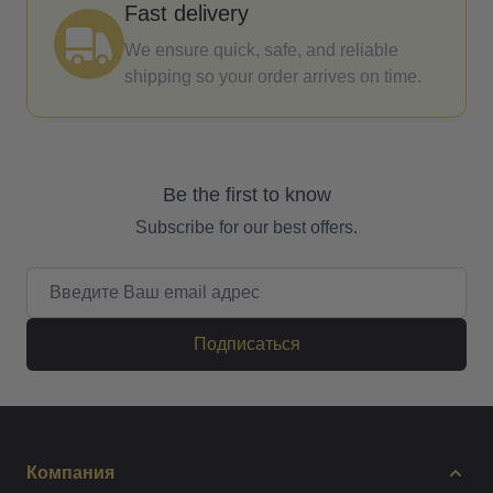
Fast delivery
We ensure quick, safe, and reliable
shipping so your order arrives on time.
Be the first to know
Subscribe for our best offers.
Email адрес
Подписаться
Компания