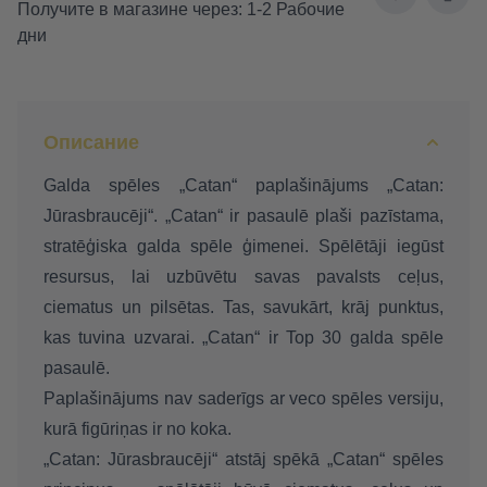
Получите в магазине через: 1-2 Рабочие
дни
Описание
Galda spēles „Catan“ paplašinājums „Catan:
Jūrasbraucēji“.
„
Catan“ ir pasaulē plaši pazīstama,
stratēģiska galda spēle ģimenei. Spēlētāji iegūst
resursus, lai uzbūvētu savas pavalsts ceļus,
ciematus un pilsētas. Tas, savukārt, krāj punktus,
kas tuvina uzvarai. „Catan“ ir Top 30 galda spēle
pasaulē.
Paplašinājums nav saderīgs ar veco spēles versiju,
kurā figūriņas ir no koka.
„Catan: Jūrasbraucēji“ atstāj spēkā „Catan“ spēles