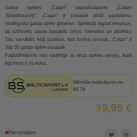
Galda spēles „Catan“ paplašinājums „Catan:
Jūrasbraucēji“. „Catan“ ir pasaulē plaši pazīstama,
stratēģiska galda spēle ģimenei. Spēlētāji iegūst resursus,
lai uzbūvētu savas pavalsts ceļus, ciematus un pilsētas.
Tas, savukārt, krāj punktus, kas tuvina uzvarai. „Catan“ ir
Top 30 galda spēle pasaulē.
Paplašinājums nav saderīgs ar veco spēles versiju, kurā
figūriņas ir no koka.
Mēneša maksājums no
€6.79
39,95 €
Распродано