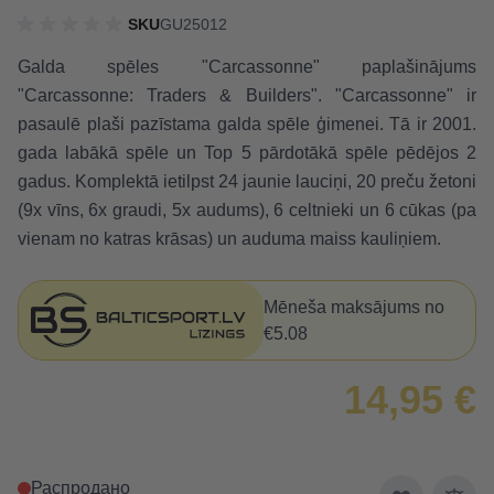
SKU
GU25012
Galda spēles "Carcassonne" paplašinājums
"Carcassonne: Traders & Builders". "Carcassonne" ir
pasaulē plaši pazīstama galda spēle ģimenei. Tā ir 2001.
gada labākā spēle un Top 5 pārdotākā spēle pēdējos 2
gadus. Komplektā ietilpst 24 jaunie lauciņi, 20 preču žetoni
(9x vīns, 6x graudi, 5x audums), 6 celtnieki un 6 cūkas (pa
vienam no katras krāsas) un auduma maiss kauliņiem.
Mēneša maksājums no
€5.08
14,95 €
Распродано