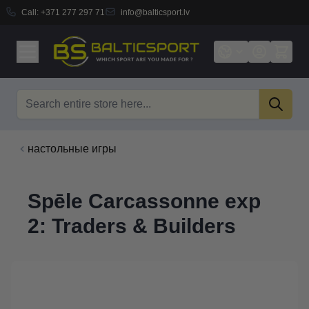
Call:
+371 277 297 71
info@balticsport.lv
Skip to Content
Search
настольные игры
Spēle Carcassonne exp
2: Traders & Builders