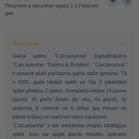
Получите в магазине через: 1-2 Рабочие
дни
Описание
Galda spēles "Carcassonne" paplašinājums
"Carcassonne: Traders & Builders". "Carcassonne"
ir pasaulē plaši pazīstama galda spēle ģimenei. Tā
ir 2001. gada labākā spēle un Top 5 pārdotākā
spēle pēdējos 2 gadus. Komplektā ietilpst 24 jaunie
lauciņi, 20 preču žetoni (9x vīns, 6x graudi, 5x
audums), 6 celtnieki un 6 cūkas (pa vienam no
katras krāsas) un auduma maiss kauliņiem.
"Carcassonne" ir ļoti simpātiska vieglās stratēģijas
spēle, kuru var apgūt piecās minūtēs, operatīvi