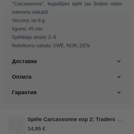
"Carcassonne". Iegādājies spēli jau šodien mūsu
interneta veikalā!
Vecums:
no 8 g.
Ilgums:
45 min
Spēlētāju skaits:
2–6
Noteikumu valoda:
SWE, NOR, DEN
Доставка
Оплата
Гарантия
Spēle Carcassonne exp 2: Traders & Builders
14,95 €