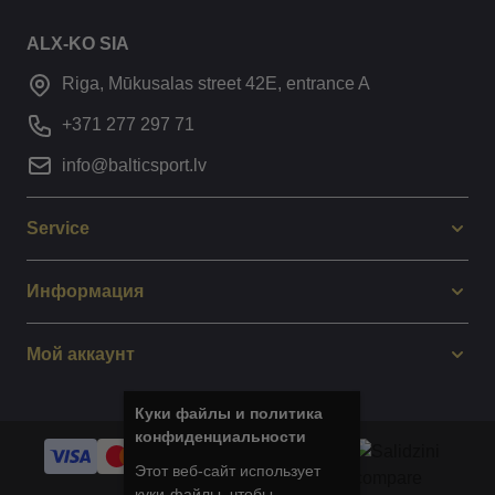
ALX-KO SIA
Riga, Mūkusalas street 42E, entrance A
+371 277 297 71
info@balticsport.lv
Service
Информация
Мой аккаунт
Куки файлы и политика
конфиденциальности
Этот веб-сайт использует
куки-файлы, чтобы