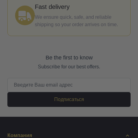
Fast delivery
We ensure quick, safe, and reliable
shipping so your order arrives on time.
Be the first to know
Subscribe for our best offers.
Email адрес
Подписаться
Компания