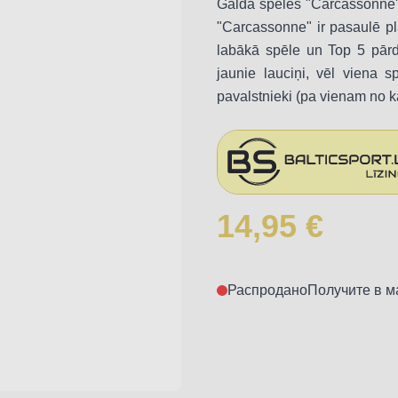
Galda spēles "Carcassonne"
"Carcassonne" ir pasaulē pl
labākā spēle un Top 5 pārd
jaunie lauciņi, vēl viena s
pavalstnieki (pa vienam no k
14,95 €
Распродано
Получите в м