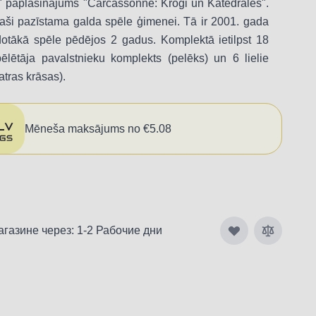
 paplašinājums "Carcassonne: Krogi un Katedrāles".
aši pazīstama galda spēle ģimenei. Tā ir 2001. gada
otākā spēle pēdējos 2 gadus. Komplektā ietilpst 18
pēlētāja pavalstnieku komplekts (pelēks) un 6 lielie
atras krāsas).
Mēneša maksājums no €5.08
агазине через: 1-2 Рабочие дни