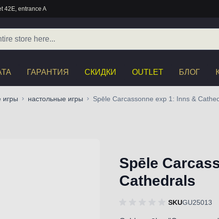
t 42E, entrance A
АТА
ГАРАНТИЯ
СКИДКИ
OUTLET
БЛОГ
 игры
настольные игры
Spēle Carcassonne exp 1: Inns & Cathed
Spēle Carcass
Cathedrals
SKU
GU25013