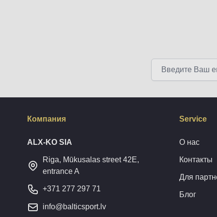
Email адрес
Компания
Service
ALX-KO SIA
О нас
Riga, Mūkusalas street 42E,
Контакты
entrance A
Для партн
+371 277 297 71
Блог
info@balticsport.lv