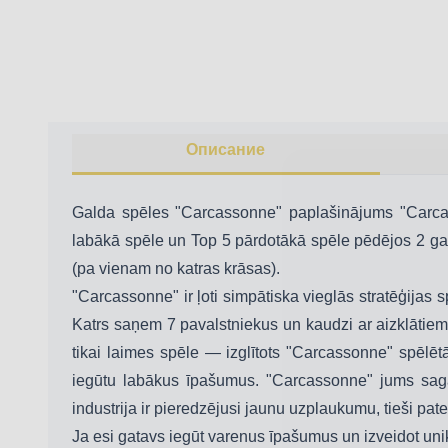
Описание
Galda spēles "Carcassonne" paplašinājums "Carcas
labākā spēle un Top 5 pārdotākā spēle pēdējos 2 gadu
(pa vienam no katras krāsas).
"Carcassonne" ir ļoti simpātiska vieglās stratēģijas sp
Katrs saņem 7 pavalstniekus un kaudzi ar aizklātiem l
tikai laimes spēle — izglītots "Carcassonne" spēlētā
iegūtu labākus īpašumus. "Carcassonne" jums sagā
industrija ir pieredzējusi jaunu uzplaukumu, tieši pate
Ja esi gatavs iegūt varenus īpašumus un izveidot unik