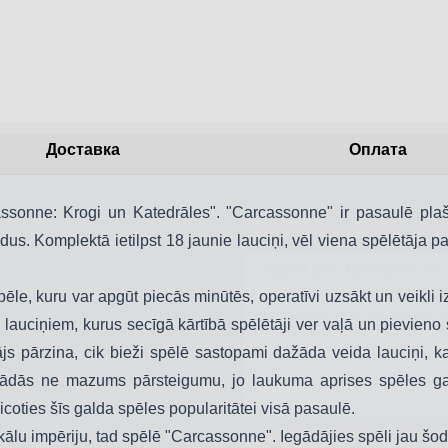
Доставка
Оплата
Gribu būt VI
sonne: Krogi un Katedrāles". "Carcassonne" ir pasaulē plaš
Kļūsti par VIP klientu ar
s. Komplektā ietilpst 18 jaunie lauciņi, vēl viena spēlētāja pav
piedāvājumi
*Apstiprinot e-pastu, Jūs piekrītat
piedāvājum
ēle, kuru var apgūt piecās minūtēs, operatīvi uzsākt un veikli iz
Epasts
auciņiem, kurus secīgā kārtībā spēlētāji ver vaļā un pievieno s
js pārzina, cik bieži spēlē sastopami dažāda veida lauciņi, kas
dās ne mazums pārsteigumu, jo laukuma aprises spēles gaitā 
APSTIPRINĀT
icoties šīs galda spēles popularitātei visā pasaulē.
ālu impēriju, tad spēlē "Carcassonne". Iegādājies spēli jau šod