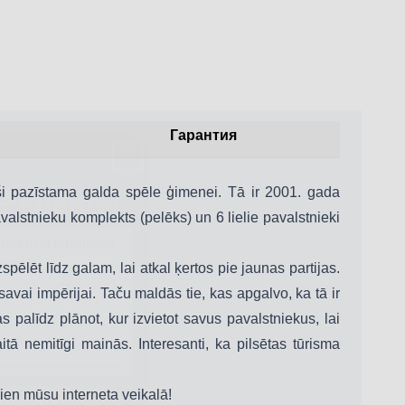
Гарантия
P klients!
i pazīstama galda spēle ģimenei. Tā ir 2001. gada
 piekļuvi labākiem
alstnieku komplekts (pelēks) un 6 lielie pavalstnieki
em !⭐
 saņemt jaunumu un atlaižu
us
spēlēt līdz galam, lai atkal ķertos pie jaunas partijas.
avai impērijai. Taču maldās tie, kas apgalvo, ka tā ir
 palīdz plānot, kur izvietot savus pavalstniekus, lai
nemitīgi mainās. Interesanti, ka pilsētas tūrisma
 E-PASTU
ien mūsu interneta veikalā!