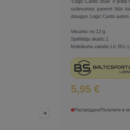
“Logic Cards: Blue” ir prāt
uzdevumus paņemt līdzi kaba
draugus. Logic Cards autors 
Vecums: no 12 g.
Spēlētāju skaits: 1
Noteikumu valoda: LV, RU, L
5,95 €
Распродано
Получите в м