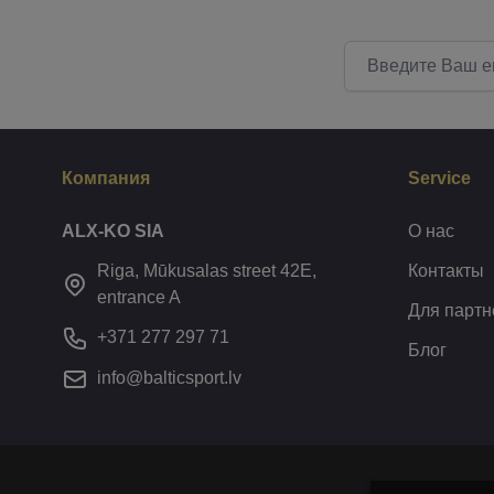
Email адрес
Компания
Service
ALX-KO SIA
О нас
Riga, Mūkusalas street 42E,
Контакты
entrance A
Для партн
+371 277 297 71
Блог
info@balticsport.lv