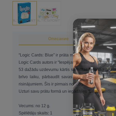
Описание
“Logic Cards: Blue” ir prāta mežģis 1 spēlētājam. Ko
Logic Cards autors ir “Iespējamās misijas” skolotājs 
53 dažādu uzdevumu kārtis sadalītas 5 dažādos grūtība
brīvo laiku, pārbaudīt savas loģiskās domāšanas p
risinājumiem. Šis ir pirmais no “Logic Cards” komplek
Uzturi savu prātu formā un iegādājies “Logic Cards: B
Vecums: no 12 g.
Spēlētāju skaits: 1