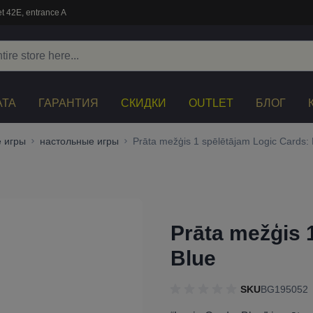
t 42E, entrance A
АТА
ГАРАНТИЯ
СКИДКИ
OUTLET
БЛОГ
 игры
настольные игры
Prāta mežģis 1 spēlētājam Logic Cards: 
Prāta mežģis 
Blue
SKU
BG195052