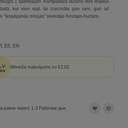
a mežģis 1 spēlētājam. Kompaktais dizains dod iespēju
tā, kur vien ejat, lai izaicinātu gan sevi, gan arī
ir “Iespējamās misijas” skolotājs Kristaps Auzāns.
T, EE, EN
Mēneša maksājums no €2.02
агазине через: 1-3 Рабочие дни