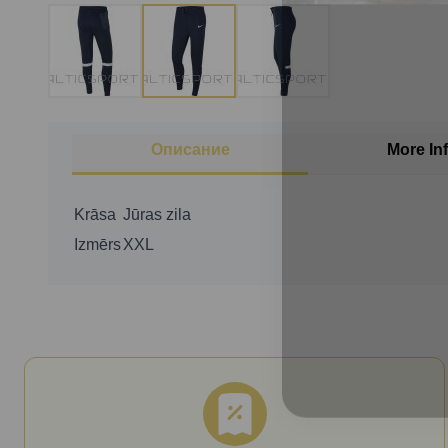
Описание
More In
Krāsa
Jūras zila
Izmērs
XXL