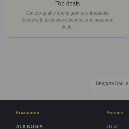
Top deals
Get top-quality sports gear at unbeatable
prices with exclusive discounts and seasonal
deals.
Email адрес
Компания
Service
ALX-KO SIA
О нас