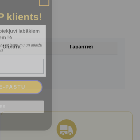
P klients!
 piekļuvi labākiem
em !⭐
 saņemt jaunumu un atlaižu
us
Оплата
Гарантия
 E-PASTU
IES