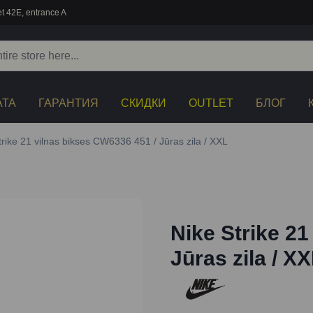
t 42E, entrance A
АТА
ГАРАНТИЯ
СКИДКИ
OUTLET
БЛОГ
trike 21 vilnas bikses CW6336 451 / Jūras zila / XXL
Nike Strike 21
Jūras zila / X