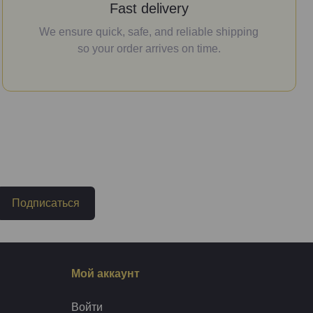
Fast delivery
We ensure quick, safe, and reliable shipping
so your order arrives on time.
Подписаться
Мой аккаунт
Войти