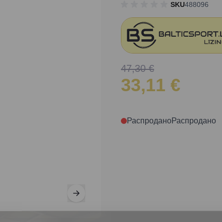
SKU
488096
47,30 €
33,11 €
Распродано
Распродано