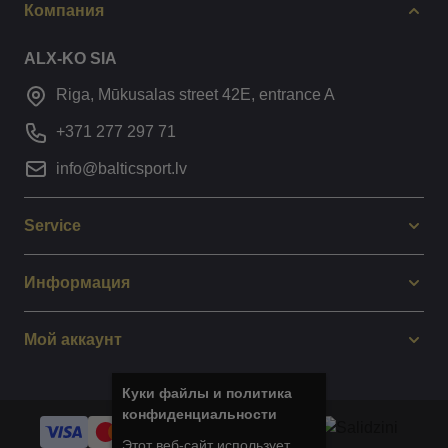
Компания
ALX-KO SIA
Riga, Mūkusalas street 42E, entrance A
+371 277 297 71
info@balticsport.lv
Service
Информация
Мой аккаунт
Куки файлы и политика
конфиденциальности
Этот веб-сайт использует