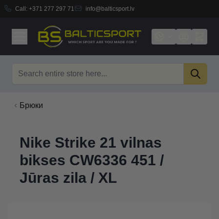
Call:
+371 277 297 71
info@balticsport.lv
Skip to Content
Search
Брюки
Nike Strike 21 vilnas
bikses CW6336 451 /
Jūras zila / XL