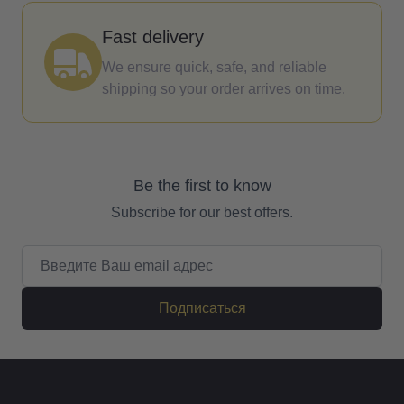
Fast delivery
We ensure quick, safe, and reliable
shipping so your order arrives on time.
Be the first to know
Subscribe for our best offers.
Email адрес
Подписаться