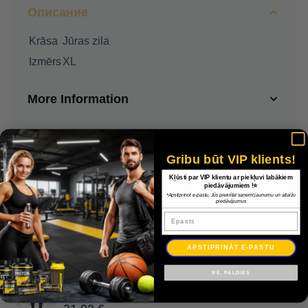
Описание
Krāsa
Jūras zila
Izmērs
XL
More Information
Доставка
Gribu būt VIP klients!
Оплата
Kļūsti par VIP klientu ar piekļuvi labākiem
piedāvājumiem !⭐
*Apstiprinot e-pastu, Jūs piekrītat saņemt jaunumu un atlaižu
piedāvājumus
Гарантия
Epasts
APSTIPRINĀT E-PASTU
Nike Strike 21 vilnas bikses CW6336 451 / Jūras zila / XL
NĒ, PALDIES
45,60 €