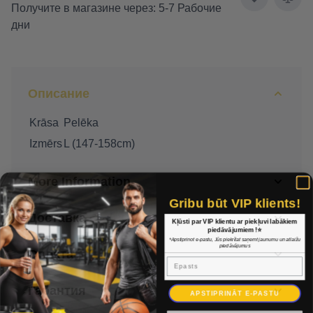
Получите в магазине через: 5-7 Рабочие
дни
Описание
Krāsa
Pelēka
Izmērs
L (147-158cm)
More Information
Gribu būt VIP klients!
Доставка
Kļūsti par VIP klientu ar piekļuvi labākiem
piedāvājumiem !⭐
*Apstiprinot e-pastu, Jūs piekrītat saņemt jaunumu un atlaižu
piedāvājumus
Оплата
Epasts
Гарантия
APSTIPRINĀT E-PASTU