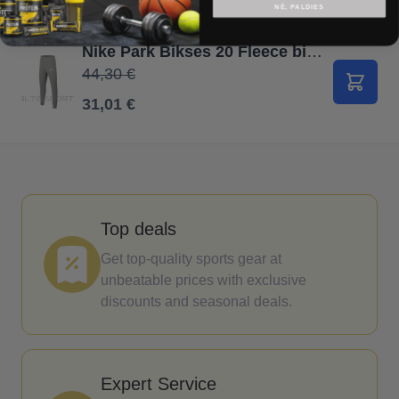
NĒ, PALDIES
Nike Park Bikses 20 Fleece bikses Junior CW6906 071 / Pelēka / L (147-158cm)
44,30 €
В корз
31,01 €
Top deals
Get top-quality sports gear at
unbeatable prices with exclusive
discounts and seasonal deals.
Expert Service