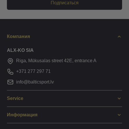
Подписаться
Компания
ALX-KO SIA
Riga, Mūkusalas street 42E, entrance A
+371 277 297 71
info@balticsport.lv
Service
Информация