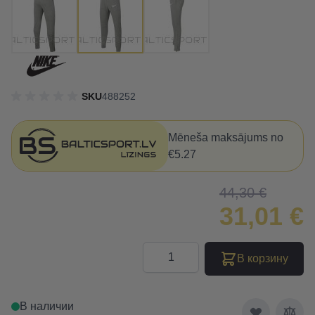
SKU
488252
Mēneša maksājums no
€5.27
44,30 €
31,01 €
Количество
В корзину
В наличии