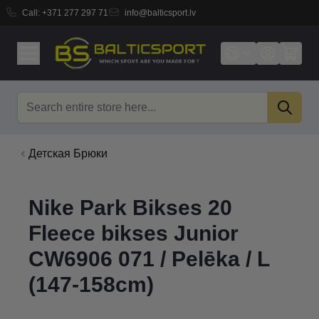
Call:
+371 277 297 71
info@balticsport.lv
Skip to Content
Search
Детская Брюки
Nike Park Bikses 20
Fleece bikses Junior
CW6906 071 / Pelēka / L
(147-158cm)