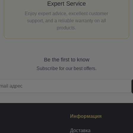
Expert Service
Enjoy expert advice, excellent customer
support, and a reliable warranty on all
products.
Be the first to know
Subscribe for our best offers.
Информация
Доставка