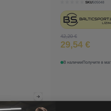
SKU
505048
42,20 €
29,54 €
В наличии
Получите в маг