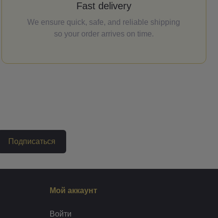
Fast delivery
We ensure quick, safe, and reliable shipping
so your order arrives on time.
Подписаться
Мой аккаунт
Войти