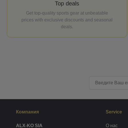
Top deals
Get top-quality sports gear at unbeatable
prices with exclusive discounts and seasonal
deals.
Email адрес
Компания
Service
ALX-KO SIA
О нас