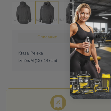
Описание
More In
Krāsa
Pelēka
Izmērs
M (137-147cm)