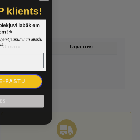
P klients!
 piekļuvi labākiem
em !⭐
 saņemt jaunumu un atlaižu
us
Оплата
Гарантия
 E-PASTU
IES