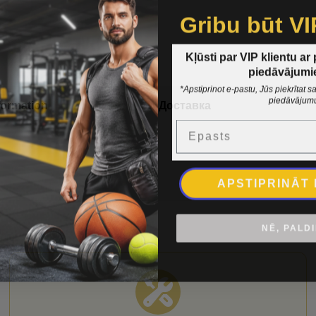
Gribu būt VI
Kļūsti par VIP klientu ar
piedāvājumi
*Apstiprinot e-pastu, Jūs piekrītat
piedāvājum
formation
Доставка
Epasts
APSTIPRINĀT
NĒ, PALD