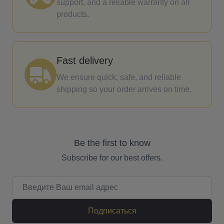
support, and a reliable warranty on all
products.
Fast delivery
We ensure quick, safe, and reliable
shipping so your order arrives on time.
Be the first to know
Subscribe for our best offers.
Email адрес
Подписаться