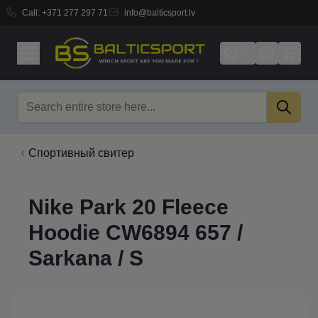
Call:
+371 277 297 71
info@balticsport.lv
Skip to Content
Search
Cпортивный свитер
Nike Park 20 Fleece
Hoodie CW6894 657 /
Sarkana / S