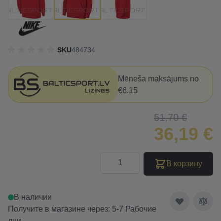
SKU
484734
Mēneša maksājums no
€6.15
51,70 €
36,19 €
Количество
В корзину
В наличии
Получите в магазине через: 5-7 Рабочие
дни