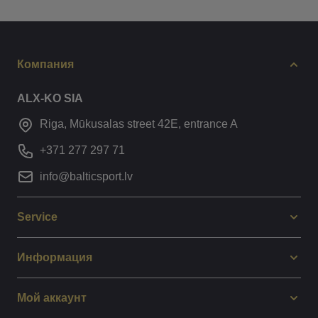
Компания
ALX-KO SIA
Riga, Mūkusalas street 42E, entrance A
+371 277 297 71
info@balticsport.lv
Service
Информация
Мой аккаунт