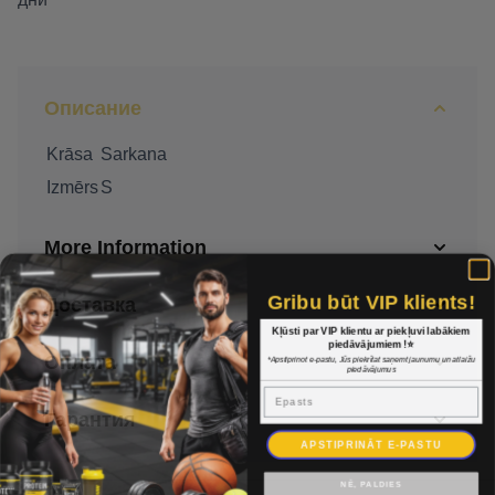
Описание
Krāsa
Sarkana
Izmērs
S
More Information
Gribu būt VIP klients!
Доставка
Kļūsti par VIP klientu ar piekļuvi labākiem
piedāvājumiem !⭐
Оплата
*Apstiprinot e-pastu, Jūs piekrītat saņemt jaunumu un atlaižu
piedāvājumus
Epasts
Гарантия
APSTIPRINĀT E-PASTU
NĒ, PALDIES