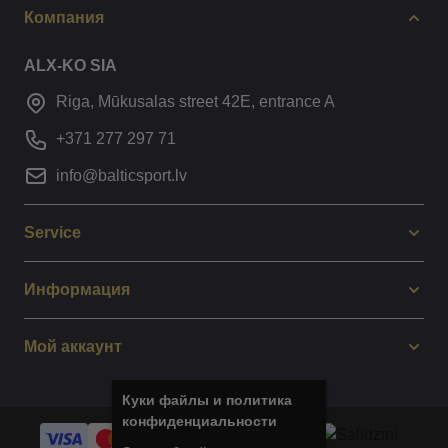
Компания
ALX-KO SIA
Riga, Mūkusalas street 42E, entrance A
+371 277 297 71
info@balticsport.lv
Service
Информация
Мой аккаунт
Куки файлы и политика
конфиденциальности