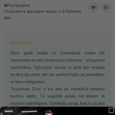
Распродано
Получите в магазине через: 1-3 Рабочие
дни
Описание
Reizi gadā netālu no Ziemeļpola notiek ļoti
interesants un reti novērojams notikums - sniegavīru
sacensības. Taču jums veicas, jo jums būs iespēja
ne tikai tās vērot, bet jūs varēsiet tajās arī piedalīties
ar savu sniegavīru!
“Snowman Dice” ir ļoti ātra un vienkārša metamo
kauliņu spēle. Tā sagādās prieku kā lieliem, tā
maziem spēlētājiem. Spēlētājs uzvar, kad ir uzcēlis
sniegavīru un atgriezis to Ziemeļpolā. Tas ir