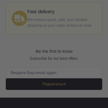
Fast delivery
We ensure quick, safe, and reliable
shipping so your order arrives on time.
Be the first to know
Subscribe for our best offers.
Email адрес
Подписаться