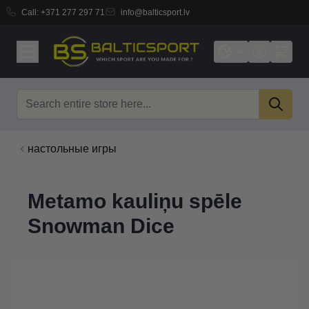
Call:
+371 277 297 71
info@balticsport.lv
Skip to Content
Search
настольные игры
Metamo kauliņu spēle
Snowman Dice