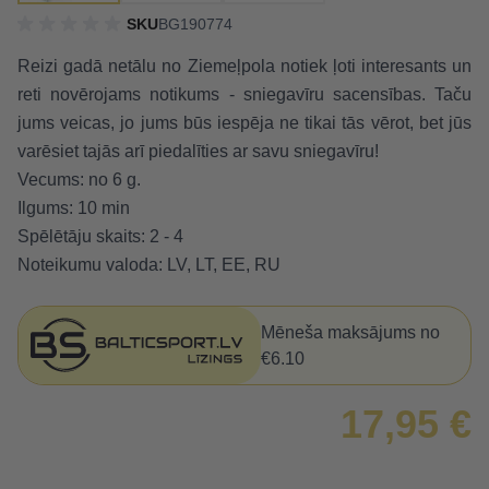
SKU
BG190774
Reizi gadā netālu no Ziemeļpola notiek ļoti interesants un
reti novērojams notikums - sniegavīru sacensības. Taču
jums veicas, jo jums būs iespēja ne tikai tās vērot, bet jūs
varēsiet tajās arī piedalīties ar savu sniegavīru!
Vecums: no 6 g.
Ilgums: 10 min
Spēlētāju skaits: 2 - 4
Noteikumu valoda: LV, LT, EE, RU
Mēneša maksājums no
€6.10
17,95 €