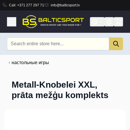
Call:
+371 277 297 71
info@balticsport.lv
Skip to Content
Search
настольные игры
Metall-Knobelei XXL,
prāta mežģu komplekts