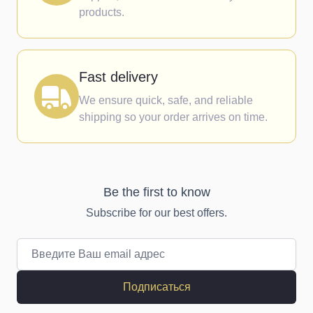
products.
Fast delivery
We ensure quick, safe, and reliable
shipping so your order arrives on time.
Be the first to know
Subscribe for our best offers.
Email адрес
Подписаться