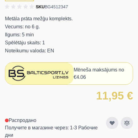
SKU
BG4512347
Metāla prāta mežģu komplekts.
Vecums: no 6 g.
Ilgums: 5 min
Spēlētāju skaits: 1
Noteikumu valoda: EN
Mēneša maksājums no
€4.06
11,95 €
Распродано
Получите в магазине через: 1-3 Рабочие
дни