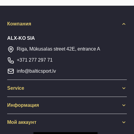
Компания
ALX-KO SIA
Riga, Mūkusalas street 42E, entrance A
+371 277 297 71
info@balticsport.lv
Service
Информация
Мой аккаунт