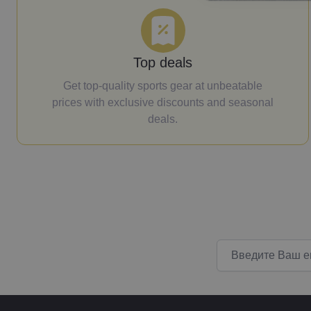
Top deals
Get top-quality sports gear at unbeatable
prices with exclusive discounts and seasonal
deals.
Email адрес