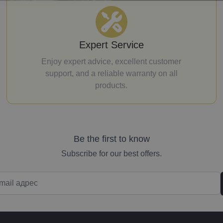
Expert Service
Enjoy expert advice, excellent customer
support, and a reliable warranty on all
products.
Be the first to know
Subscribe for our best offers.