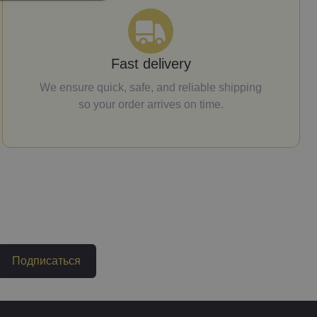
Fast delivery
We ensure quick, safe, and reliable shipping
so your order arrives on time.
Подписаться