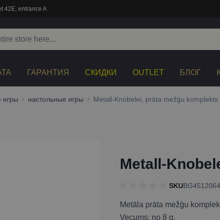
t 42E, entrance A
АТА
ГАРАНТИЯ
СКИДКИ
OUTLET
БЛОГ
 игры
настольные игры
Metall-Knobelei, prāta mežģu komplekts
Metall-Knobel
SKU
BG451206
Metāla prāta mežģu komplek
Vecums: no 8 g.