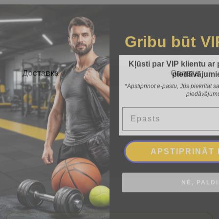
Gribu būt VI
Kļūsti par VIP klientu ar
piedāvājumi
Доставка
Оплата
*Apstiprinot e-pastu, Jūs piekrītat
piedāvājum
Epasts
APSTIPRINĀT
NĒ, PALD