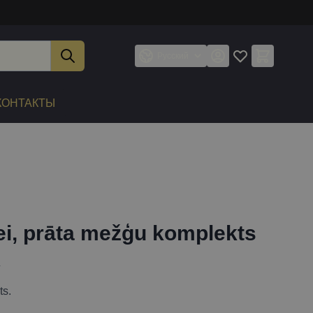
Русский
КОНТАКТЫ
ei, prāta mežģu komplekts
4
ts.