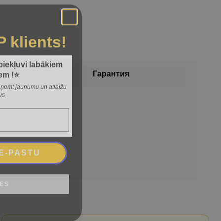
P klients!
 piekļuvi labākiem
em !⭐
Гарантия
 saņemt jaunumu un atlaižu
us
 E-PASTU
IES