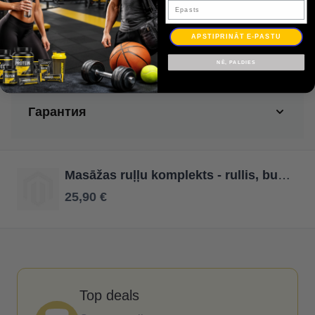
Iepakots kastē
Epasts
Доставка
APSTIPRINĀT E-PASTU
NĒ, PALDIES
Оплата
Гарантия
Masāžas ruļļu komplekts - rullis, bumbiņa un dualball
25,90 €
Top deals