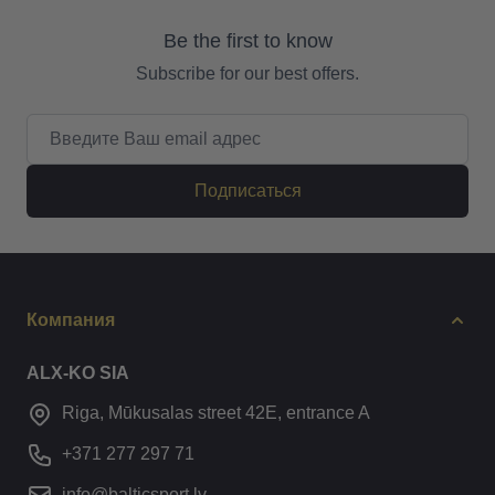
Be the first to know
Subscribe for our best offers.
Email адрес
Подписаться
Компания
ALX-KO SIA
Riga, Mūkusalas street 42E, entrance A
+371 277 297 71
info@balticsport.lv