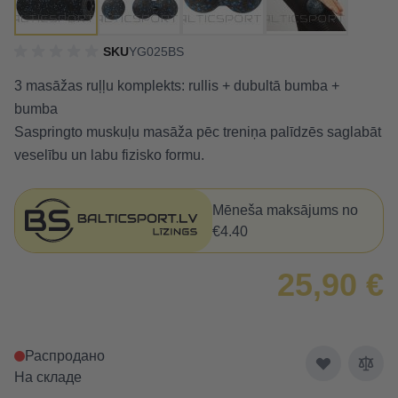
SKU
YG025BS
3 masāžas ruļļu komplekts: rullis + dubultā bumba +
bumba
Saspringto muskuļu masāža pēc treniņa palīdzēs saglabāt
veselību un labu fizisko formu.
Mēneša maksājums no
€4.40
25,90 €
Распродано
На складе