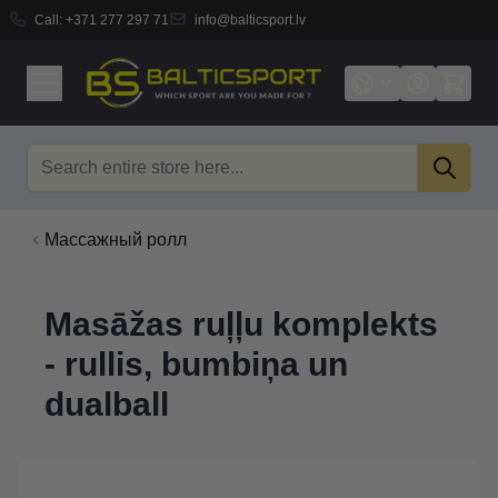
Call:
+371 277 297 71
info@balticsport.lv
Skip to Content
Search
Массажный ролл
Masāžas ruļļu komplekts
- rullis, bumbiņa un
dualball