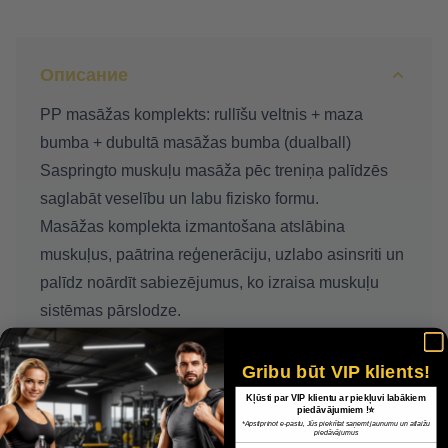
Описание
PP masāžas komplekts: rullīšu veltnis + maza
bumba + dubultā masāžas bumba (dualball)
Saspringto muskuļu masāža pēc treniņa palīdzēs
saglabāt veselību un labu fizisko formu.
Masāžas komplekta izmantošana atslābina
muskuļus, paātrina reģenerāciju, uzlabo asinsriti un
palīdz noārdīt sabiezējumus, ko izraisa muskuļu
sistēmas pārslodze.
Iekļauts:
ruļļa / garums 33 cm, diametrs 14 cm
Gribu būt VIP klients!
bumba / diametrs 8 cm
Kļūsti par VIP klientu ar piekļuvi labākiem
piedāvājumiem !⭐
dubultā bumba / garums 16 cm, diametrs 8 cm
*Apstiprinot e-pastu, Jūs piekrītat saņemt jaunumu un atlaižu
piedāvājumus