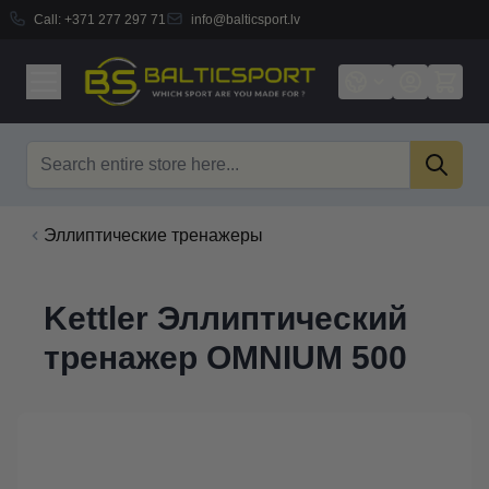
Call:
+371 277 297 71
info@balticsport.lv
Skip to Content
Search
Эллиптические тренажеры
Kettler Эллиптический
тренажер OMNIUM 500