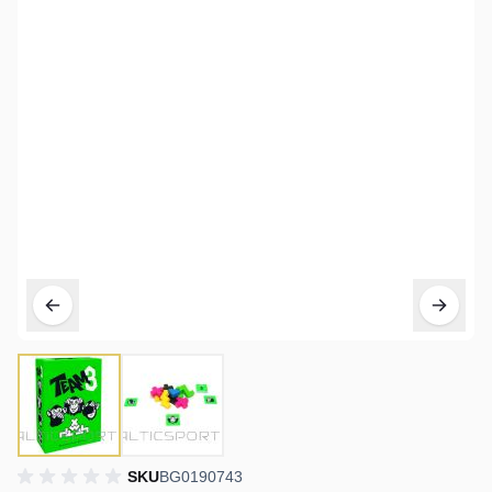
SKU
BG0190743