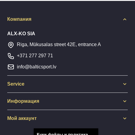
Компания
ALX-KO SIA
Riga, Mūkusalas street 42E, entrance A
+371 277 297 71
info@balticsport.lv
Service
Информация
Мой аккаунт
Куки файлы и политика