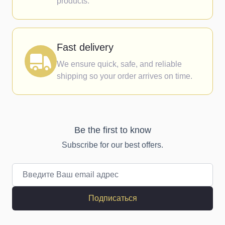
products.
Fast delivery
We ensure quick, safe, and reliable
shipping so your order arrives on time.
Be the first to know
Subscribe for our best offers.
Email адрес
Подписаться