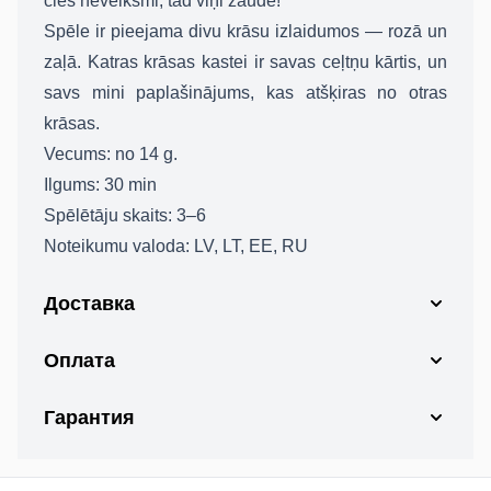
cieš neveiksmi, tad viņi zaudē!
Spēle ir pieejama divu krāsu izlaidumos — rozā un
zaļā. Katras krāsas kastei ir savas ceļtņu kārtis, un
savs mini paplašinājums, kas atšķiras no otras
krāsas.
Vecums: no 14 g.
Ilgums: 30 min
Spēlētāju skaits: 3–6
Noteikumu valoda: LV, LT, EE, RU
Доставка
Оплата
Гарантия