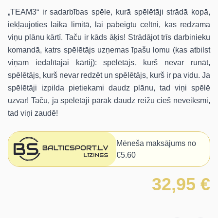
„TEAM3“ ir sadarbības spēle, kurā spēlētāji strādā kopā,
iekļaujoties laika limitā, lai pabeigtu celtni, kas redzama
viņu plānu kārtī. Taču ir kāds āķis! Strādājot trīs darbinieku
komandā, katrs spēlētājs uzņemas īpašu lomu (kas atbilst
viņam iedalītajai kārtij): spēlētājs, kurš nevar runāt,
spēlētājs, kurš nevar redzēt un spēlētājs, kurš ir pa vidu. Ja
spēlētāji izpilda pietiekami daudz plānu, tad viņi spēlē
uzvar! Taču, ja spēlētāji pārāk daudz reižu cieš neveiksmi,
tad viņi zaudē!
Mēneša maksājums no
€5.60
32,95 €