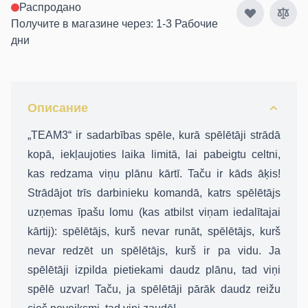
Распродано
Получите в магазине через: 1-3 Рабочие
дни
Описание
„TEAM3“ ir sadarbības spēle, kurā spēlētāji strādā
kopā, iekļaujoties laika limitā, lai pabeigtu celtni,
kas redzama viņu plānu kārtī. Taču ir kāds āķis!
Strādājot trīs darbinieku komandā, katrs spēlētājs
uzņemas īpašu lomu (kas atbilst viņam iedalītajai
kārtij): spēlētājs, kurš nevar runāt, spēlētājs, kurš
nevar redzēt un spēlētājs, kurš ir pa vidu. Ja
spēlētāji izpilda pietiekami daudz plānu, tad viņi
spēlē uzvar! Taču, ja spēlētāji pārāk daudz reižu