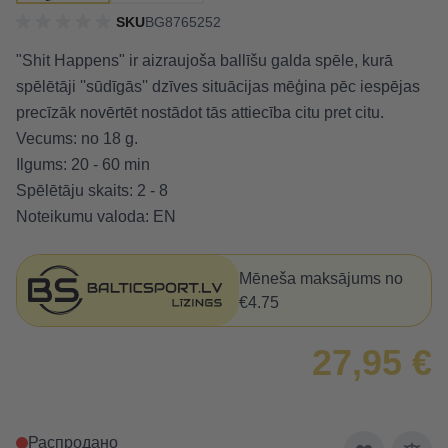
SKU
BG8765252
"Shit Happens" ir aizraujoša ballīšu galda spēle, kurā
spēlētāji ''sūdīgās'' dzīves situācijas mēģina pēc iespējas
precīzāk novērtēt nostādot tās attiecība citu pret citu.
Vecums: no 18 g.
Ilgums: 20 - 60 min
Spēlētāju skaits: 2 - 8
Noteikumu valoda: EN
Mēneša maksājums no
€4.75
27,95 €
Распродано