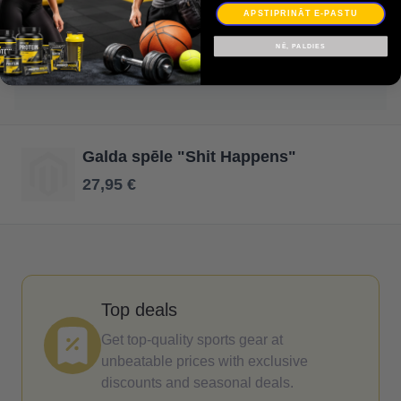
APSTIPRINĀT E-PASTU
Оплата
NĒ, PALDIES
Гарантия
Galda spēle "Shit Happens"
27,95 €
Top deals
Get top-quality sports gear at
unbeatable prices with exclusive
discounts and seasonal deals.