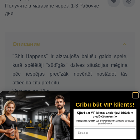
Получите в магазине через: 1-3 Рабочие
дни
Описание
"Shit Happens" ir aizraujoša ballīšu galda spēle,
kurā spēlētāji ''sūdīgās'' dzīves situācijas mēģina
pēc iespējas precīzāk novērtēt nostādot tās
attiecība citu pret citu.
Vecums: no 18 g.
Ilgums: 20 - 60 min
Gribu būt VIP klients!
Spēlētāju skaits: 2 - 8
Kļūsti par VIP klientu ar piekļuvi labākiem
piedāvājumiem !⭐
Noteikumu valoda: EN
*Apstiprinot e-pastu, Jūs piekrītat saņemt jaunumu un atlaižu
piedāvājumus
Epasts
Доставка