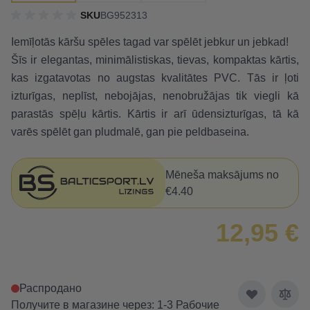
SKU
BG952313
Iemīļotās kāršu spēles tagad var spēlēt jebkur un jebkad!
Šīs ir elegantas, minimālistiskas, tievas, kompaktas kārtis,
kas izgatavotas no augstas kvalitātes PVC. Tās ir ļoti
izturīgas, neplīst, nebojājas, nenobružājas tik viegli kā
parastās spēļu kārtis. Kārtis ir arī ūdensizturīgas, tā kā
varēs spēlēt gan pludmalē, gan pie peldbaseina.
Mēneša maksājums no
€4.40
12,95 €
Распродано
Получите в магазине через: 1-3 Рабочие