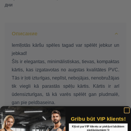
дни
Описание
Iemīļotās kāršu spēles tagad var spēlēt jebkur un
jebkad!
Šīs ir elegantas, minimālistiskas, tievas, kompaktas
kārtis, kas izgatavotas no augstas kvalitātes PVC.
Tās ir ļoti izturīgas, neplīst, nebojājas, nenobružājas
tik viegli kā parastās spēļu kārtis. Kārtis ir arī
ūdensizturīgas, tā kā varēs spēlēt gan pludmalē,
gan pie peldbaseina.
Kāršu izmērs - 87x32 mm
Gribu būt VIP klients!
Dalībnieku skaits 1 - 12
Kļūsti par VIP klientu ar piekļuvi labākiem
Daļu skaits komplektā 54
piedāvājumiem !⭐