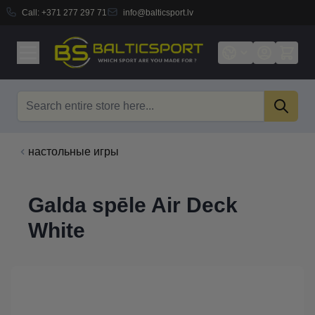
Call:
+371 277 297 71
info@balticsport.lv
Skip to Content
Search
настольные игры
Galda spēle Air Deck
White