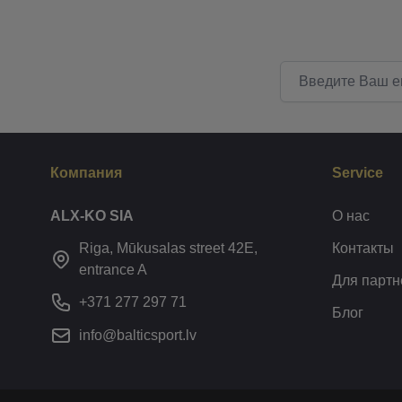
Email адрес
Компания
Service
ALX-KO SIA
О нас
Riga, Mūkusalas street 42E,
Контакты
entrance A
Для партн
+371 277 297 71
Блог
info@balticsport.lv