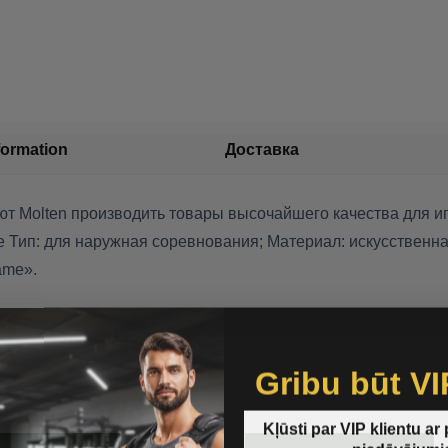
formation
Доставка
т Molten производить товары высочайшего качества для иг
 Тип: для наружная соревнования; Материал: искусственная
ame».
Gribu būt VI
Kļūsti par VIP klientu ar
piedāvājumi