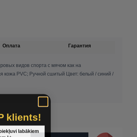
Оплата
Гарантия
ровых видов спорта с мячом как на
 кожа PVC; Ручной сшитый Цвет: белый / синий /
P klients!
 piekļuvi labākiem
em !⭐