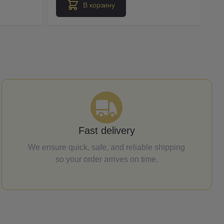
В корзину
Fast delivery
We ensure quick, safe, and reliable shipping
so your order arrives on time.