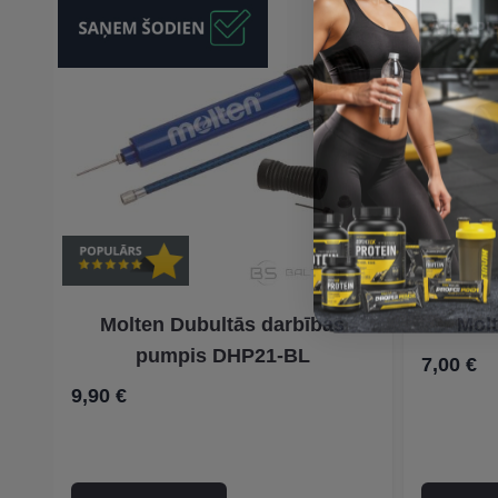
Molten Dubultās darbības
Mol
pumpis DHP21-BL
7,00 €
9,90 €