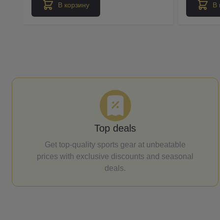
В корзину
В 
Top deals
Get top-quality sports gear at unbeatable
prices with exclusive discounts and seasonal
deals.