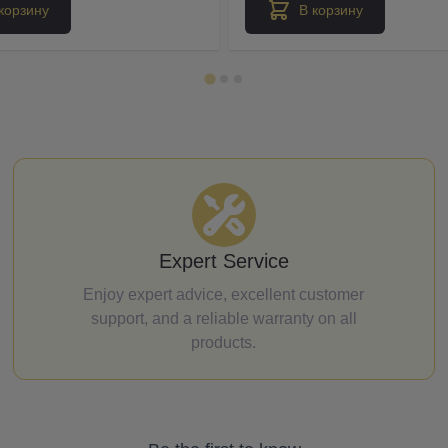
корзину
В корзину
Expert Service
Enjoy expert advice, excellent customer
support, and a reliable warranty on all
products.