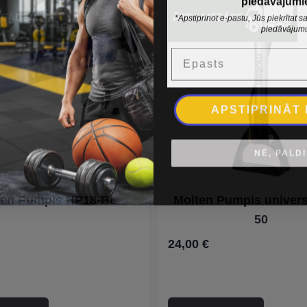
*Apstiprinot e-pastu, Jūs piekrītat
piedāvājum
Epasts
APSTIPRINĀT
NĒ, PALD
ten Pumpis HP18-BL
Molten Pumpis univers
50
24,00 €